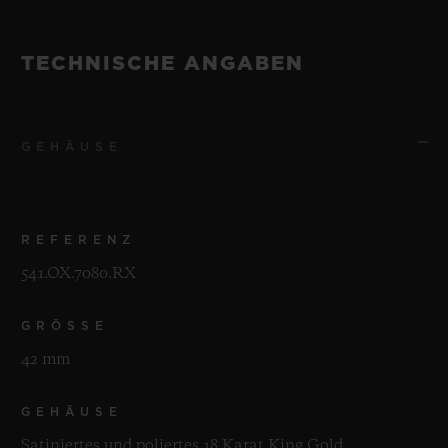
TECHNISCHE ANGABEN
GEHÄUSE
REFERENZ
541.OX.7080.RX
GRÖSSE
42 mm
GEHÄUSE
Satiniertes und poliertes 18 Karat King Gold