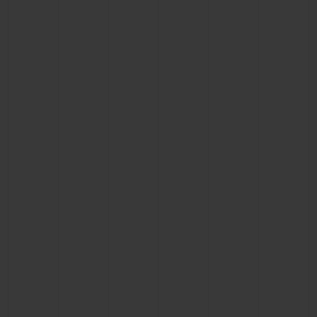
BIG BANG
BIG BANG
SPIRIT OF BIG
SUMMER MULTI-
PEACH CERAMIC
ESSENTIAL T
COLORED CERAMIC
EXKLUSIV ON
EXKLUSIVE DIENSTLEISTUNGEN
5+5-GARANTIE
HUBLOTISTA UND GARANTIEVERLÄNGERUNG
VORAUSSICHTLICHE LIEFERZEIT
KOSTENLOSE LIEFERUNG & RÜCKSENDUNGEN
SICHERE BEZAHLUNG
GESCHENKBEUTEL