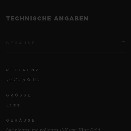
TECHNISCHE ANGABEN
GEHÄUSE
REFERENZ
541.OX.7080.RX
GRÖSSE
42 mm
GEHÄUSE
Satiniertes und poliertes 18 Karat King Gold