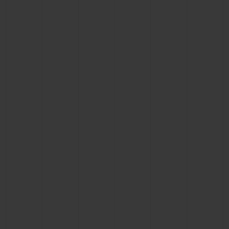
BIG BANG
BIG BANG
SPIRIT OF BIG
SUMMER MULTI-
PEACH CERAMIC
ESSENTIAL T
COLORED CERAMIC
EXKLUSIV ON
EXKLUSIVE DIENSTLEISTUNGEN
5+5-GARANTIE
HUBLOTISTA UND GARANTIEVERLÄNGERUNG
VORAUSSICHTLICHE LIEFERZEIT
KOSTENLOSE LIEFERUNG & RÜCKSENDUNGEN
SICHERE BEZAHLUNG
GESCHENKBEUTEL