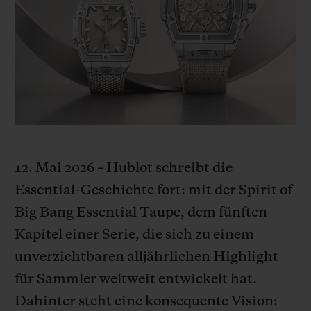
BIG BANG
BIG BANG
SPIRIT OF BIG
SUMMER MULTI-
PEACH CERAMIC
ESSENTIAL T
COLORED CERAMIC
EXKLUSIV ON
EXKLUSIVE DIENSTLEISTUNGEN
5+5-GARANTIE
HUBLOTISTA UND GARANTIEVERLÄNGERUNG
12. Mai 2026 – Hublot schreibt die
Essential-Geschichte fort: mit der Spirit of
VORAUSSICHTLICHE LIEFERZEIT
Big Bang Essential Taupe, dem fünften
KOSTENLOSE LIEFERUNG & RÜCKSENDUNGEN
Kapitel einer Serie, die sich zu einem
unverzichtbaren alljährlichen Highlight
SICHERE BEZAHLUNG
für Sammler weltweit entwickelt hat.
Dahinter steht eine konsequente Vision:
GESCHENKBEUTEL