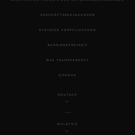
RECHTLICHER HINWEIS UND NUTZUNGSBEDINGUNGEN
GESCHÄFTSBEDINGUNGEN
ETHISCHE VERPFLICHTUNG
BARRIEREFREIHEIT
MSA TRANSPARENCY
SITEMAP
DEUTSCH
MALAYSIA