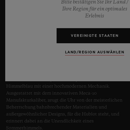
Bitte bestätigen Sie Ihr Land /
Ihre Region für ein optimales
Erlebnis
BIG BANG SAPPHIRE SKY BLUE
VEREINIGTE STAATEN
8. Juli 2026, Nyon, Schweiz – Hublot, unbestrittener
LAND/REGION AUSWÄHLEN
Meister des Saphirs, setzt mit der neuen Big Bang
Sapphire Sky Blue erneut Maßstäbe in der
Uhrmacherkunst. Diese auf 100 Exemplare limitierte
Edition vereint transparenten Saphir in faszinierendem
Himmelblau mit einer hochmodernen Mechanik.
Ausgestattet mit dem innovativen Meca-10
Manufakturkaliber, zeugt die Uhr von der meisterlichen
Beherrschung bahnbrechender Materialien und
außergewöhnlicher Designs, für die Hublot steht, und
erinnert dabei an die Unendlichkeit eines
Sommerhimmels.