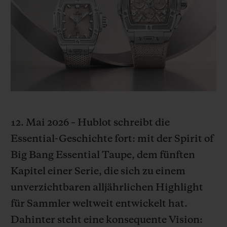
BIG BANG
BIG BANG
SPIRIT OF BIG
SUMMER MULTI-
PEACH CERAMIC
ESSENTIAL T
COLORED CERAMIC
EXKLUSIV ON
EXKLUSIVE DIENSTLEISTUNGEN
5+5-GARANTIE
HUBLOTISTA UND GARANTIEVERLÄNGERUNG
12. Mai 2026 – Hublot schreibt die
Essential-Geschichte fort: mit der Spirit of
VORAUSSICHTLICHE LIEFERZEIT
Big Bang Essential Taupe, dem fünften
KOSTENLOSE LIEFERUNG & RÜCKSENDUNGEN
Kapitel einer Serie, die sich zu einem
unverzichtbaren alljährlichen Highlight
SICHERE BEZAHLUNG
für Sammler weltweit entwickelt hat.
Dahinter steht eine konsequente Vision:
GESCHENKBEUTEL