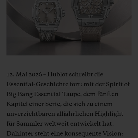
BIG BANG
BIG BANG
SPIRIT OF BIG
SUMMER MULTI-
PEACH CERAMIC
ESSENTIAL T
COLORED CERAMIC
EXKLUSIV ON
EXKLUSIVE DIENSTLEISTUNGEN
5+5-GARANTIE
HUBLOTISTA UND GARANTIEVERLÄNGERUNG
12. Mai 2026 – Hublot schreibt die
Essential-Geschichte fort: mit der Spirit of
VORAUSSICHTLICHE LIEFERZEIT
Big Bang Essential Taupe, dem fünften
KOSTENLOSE LIEFERUNG & RÜCKSENDUNGEN
Kapitel einer Serie, die sich zu einem
unverzichtbaren alljährlichen Highlight
SICHERE BEZAHLUNG
für Sammler weltweit entwickelt hat.
Dahinter steht eine konsequente Vision:
GESCHENKBEUTEL