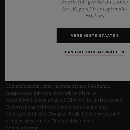
Bitte bestätigen Sie Ihr Land /
Ihre Region für ein optimales
Erlebnis
BIG BANG SAPPHIRE SKY BLUE
VEREINIGTE STAATEN
8. Juli 2026, Nyon, Schweiz – Hublot, unbestrittener
LAND/REGION AUSWÄHLEN
Meister des Saphirs, setzt mit der neuen Big Bang
Sapphire Sky Blue erneut Maßstäbe in der
Uhrmacherkunst. Diese auf 100 Exemplare limitierte
Edition vereint transparenten Saphir in faszinierendem
Himmelblau mit einer hochmodernen Mechanik.
Ausgestattet mit dem innovativen Meca-10
Manufakturkaliber, zeugt die Uhr von der meisterlichen
Beherrschung bahnbrechender Materialien und
außergewöhnlicher Designs, für die Hublot steht, und
erinnert dabei an die Unendlichkeit eines
Sommerhimmels.