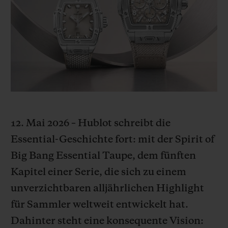
BIG BANG
BIG BANG
SPIRIT OF BIG
SUMMER MULTI-
PEACH CERAMIC
ESSENTIAL T
COLORED CERAMIC
EXKLUSIV ON
EXKLUSIVE DIENSTLEISTUNGEN
5+5-GARANTIE
HUBLOTISTA UND GARANTIEVERLÄNGERUNG
12. Mai 2026 – Hublot schreibt die
Essential-Geschichte fort: mit der Spirit of
VORAUSSICHTLICHE LIEFERZEIT
Big Bang Essential Taupe, dem fünften
KOSTENLOSE LIEFERUNG & RÜCKSENDUNGEN
Kapitel einer Serie, die sich zu einem
unverzichtbaren alljährlichen Highlight
SICHERE BEZAHLUNG
für Sammler weltweit entwickelt hat.
Dahinter steht eine konsequente Vision:
GESCHENKBEUTEL