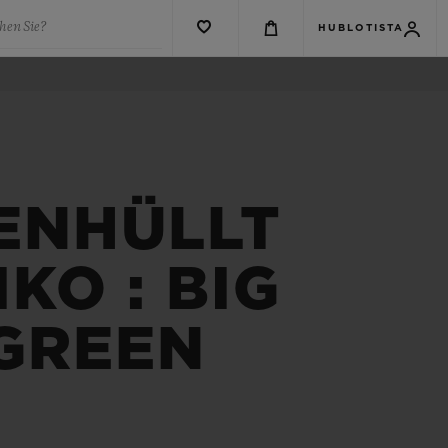
hen Sie?
HUBLOTISTA
 ENHÜLLT
KO : BIG
 GREEN