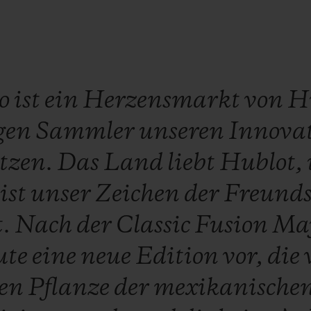
ko
ist
ein
Herzensmarkt
von
H
gen
Sammler
unseren
Innovat
tzen.
Das
Land
liebt
Hublot,
ist
unser
Zeichen
der
Freunds
t.
Nach
der
Classic
Fusion
Ma
ute
eine
neue
Edition
vor,
die
hen
Pflanze
der
mexikanische