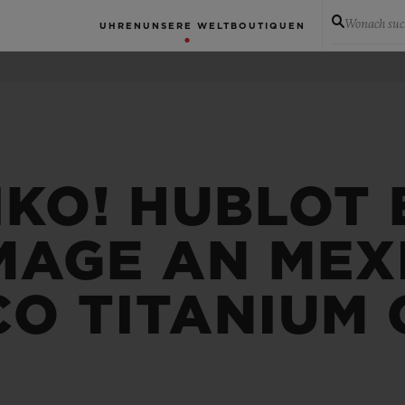
Wonach suc
UHREN
UNSERE WELT
BOUTIQUEN
IKO! HUBLOT
AGE AN MEXI
CO TITANIUM