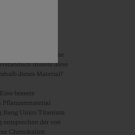
ernacional Alta
t, ist eine echte
irkliche Sensation
 Kaktus überzogen. Eine
erständlich musste diese
shalb dieses Material?
Eine bessere
s Pflanzenmaterial
ig Bang Unico Titanium
ng entsprechen der von
ohne Chemikalien