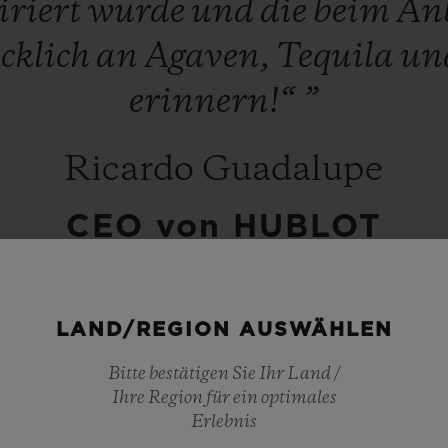
iriert
wurde
und
die
beim
An
cklich
an
Agaven,
Tequila
un
erinnern!“
”
Ricardo Guadalupe
CEO von HUBLOT
LAND/REGION AUSWÄHLEN
Bitte bestätigen Sie Ihr Land /
Ihre Region für ein optimales
r das ganze Land: Mexiko ist seit langem einer 
Erlebnis
h der Marke mit großer Begeisterung und in tie