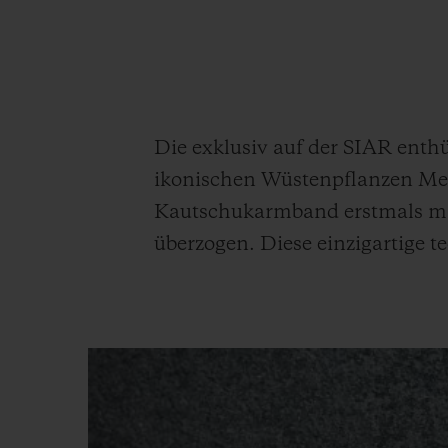
BIG BANG
SUMMER MULTI-COLORE
CERAMIC
EXKLUSIVE DIENSTLEISTU
Die exklusiv auf der SIAR enth
ikonischen Wüstenpflanzen Mexi
5+5-GARANTIE
H
GARA
Kautschukarmband erstmals mit
überzogen. Diese einzigartige t