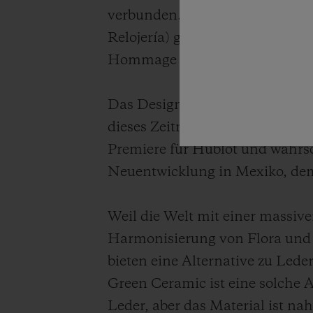
verbunden. Die neue Big Bang, 
Relojería) geschaffen wurde, der
Hommage an Mexiko ‒ vom Ge
Das Design kommt einer doppel
dieses Zeitmessers sein Armban
Premiere für Hublot und wahrsc
Neuentwicklung in Mexiko, dem
Weil die Welt mit einer massiv
Harmonisierung von Flora und 
bieten eine Alternative zu Le
Green Ceramic ist eine solche A
Leder, aber das Material ist n