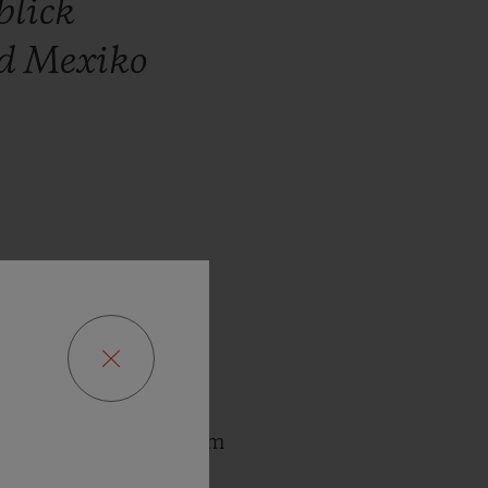
blick
d
Mexiko
der hellsten Sterne im
fer Freundschaft