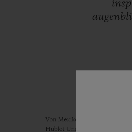
insp
augenbli
Von Mexiko-Stadt ausgehend übe
Hublot-Universum und fühlt sic