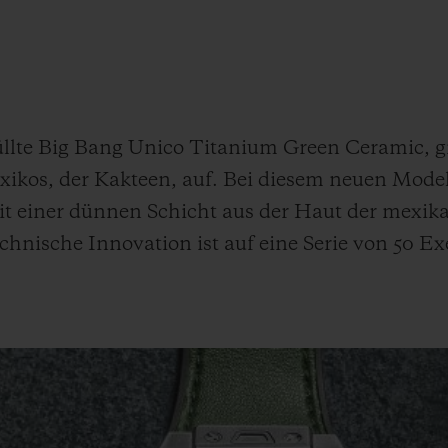
BIG BANG
SPIRI
D
PEACH CERAMIC
ESSE
EXKL
NGEN
üllte Big Bang Unico Titanium Green Ceramic, gr
kos, der Kakteen, auf. Bei diesem neuen Modell
UBLOTISTA UND
VORAUSSICHTLICHE
KOSTENLOSE LI
NTIEVERLÄNGERUNG
LIEFERZEIT
& RÜCKSEND
 einer dünnen Schicht aus der Haut der mexik
echnische Innovation ist auf eine Serie von 50 Ex
KONTAKT