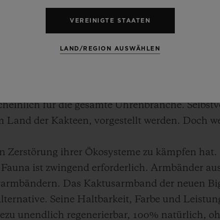
die speziell für den Uhrensalon SIAR (Salón Int
VEREINIGTE STAATEN
 vom 17. bis 19. Oktober in Mexico City stattfinde
häuse bis zum Armband!
LAND/REGION AUSWÄHLEN
ten Verbeugung gleich: Ausnahmsweise ist die w
d: Der Kautschukkern ist mit einer Schicht aus
heinlich für die gesamte Uhrenbranche. Selbstv
 Land der Kakteen, vorgestellt werden. Doch we
en Zerstörung ihrer Ökosysteme zu kämpfen hat. 
Fauna ist zwingend erforderlich. Armbänder au
derarmbändern. Das Kaktusarmband der neuen B
lternative. Seine Haltbarkeit, Farbe und Leistu
ahezu unendlich regenerierbar, 100% natürlich, 