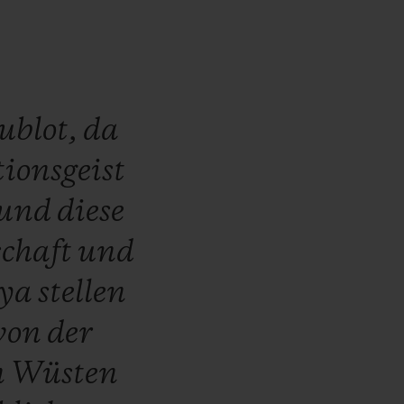
ublot,
da
ionsgeist
und
diese
chaft
und
ya
stellen
von
der
n
Wüsten