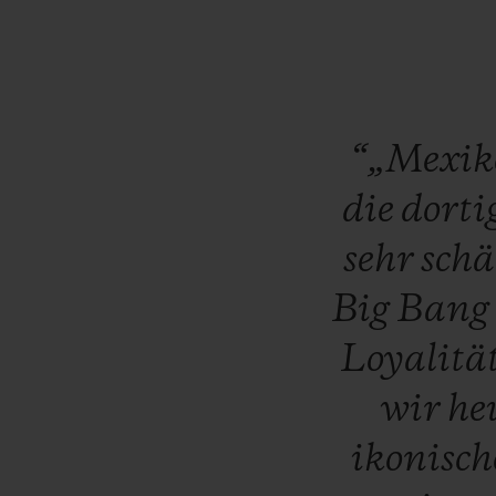
“„Mexi
die
dorti
sehr
schä
Big
Bang
Loyalitä
wir
he
ikonisc