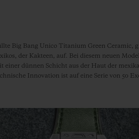
BIG BANG
SPIRI
D
PEACH CERAMIC
ESSE
EXKL
NGEN
üllte Big Bang Unico Titanium Green Ceramic, gr
kos, der Kakteen, auf. Bei diesem neuen Modell
UBLOTISTA UND
VORAUSSICHTLICHE
KOSTENLOSE LI
NTIEVERLÄNGERUNG
LIEFERZEIT
& RÜCKSEND
 einer dünnen Schicht aus der Haut der mexik
echnische Innovation ist auf eine Serie von 50 Ex
KONTAKT