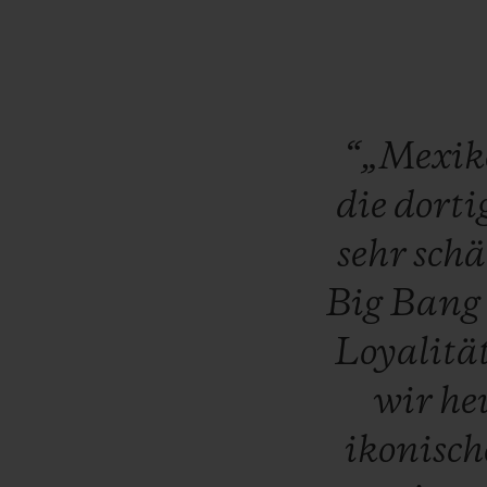
“„Mexi
die
dorti
sehr
schä
Big
Bang
Loyalitä
wir
he
ikonisc