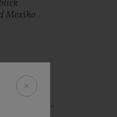
blick
d
Mexiko
der hellsten Sterne im
fer Freundschaft