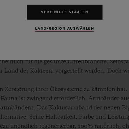
die speziell für den Uhrensalon SIAR (Salón Int
VEREINIGTE STAATEN
 vom 17. bis 19. Oktober in Mexico City stattfinde
häuse bis zum Armband!
LAND/REGION AUSWÄHLEN
ten Verbeugung gleich: Ausnahmsweise ist die w
d: Der Kautschukkern ist mit einer Schicht aus
heinlich für die gesamte Uhrenbranche. Selbstv
 Land der Kakteen, vorgestellt werden. Doch we
en Zerstörung ihrer Ökosysteme zu kämpfen hat. 
Fauna ist zwingend erforderlich. Armbänder au
derarmbändern. Das Kaktusarmband der neuen B
lternative. Seine Haltbarkeit, Farbe und Leistu
ahezu unendlich regenerierbar, 100% natürlich, 