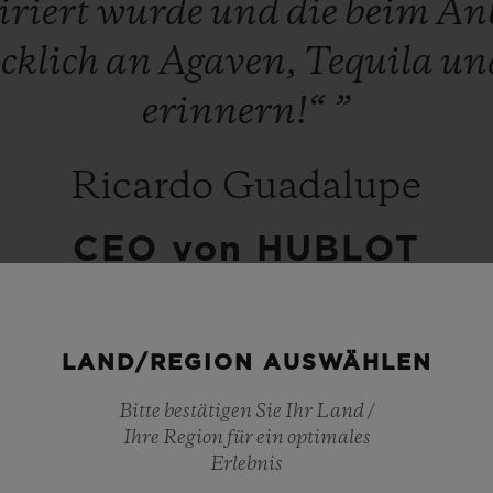
iriert
wurde
und
die
beim
An
cklich
an
Agaven,
Tequila
un
erinnern!“
”
Ricardo Guadalupe
CEO von HUBLOT
LAND/REGION AUSWÄHLEN
Bitte bestätigen Sie Ihr Land /
Ihre Region für ein optimales
r das ganze Land: Mexiko ist seit langem einer 
Erlebnis
h der Marke mit großer Begeisterung und in tie