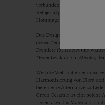
verbunden. Die neue Big Bang, 
Relojería) geschaffen wurde, der
Hommage an Mexiko ‒ vom Ge
Das Design kommt einer doppel
dieses Zeitmessers sein Armban
Premiere für Hublot und wahrsc
Neuentwicklung in Mexiko, dem
Weil die Welt mit einer massiv
Harmonisierung von Flora und 
bieten eine Alternative zu Le
Green Ceramic ist eine solche A
Leder, aber das Material ist n