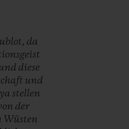
ublot,
da
ionsgeist
und
diese
chaft
und
ya
stellen
von
der
n
Wüsten