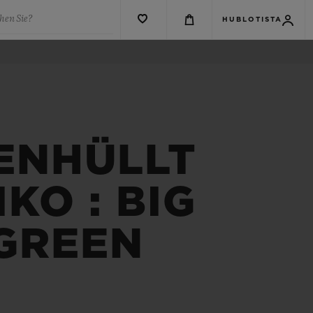
hen Sie?
HUBLOTISTA
 ENHÜLLT
KO : BIG
 GREEN