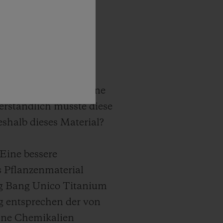
ernacional Alta
t, ist eine echte
irkliche Sensation
 Kaktus überzogen. Eine
erständlich musste diese
shalb dieses Material?
Eine bessere
s Pflanzenmaterial
ig Bang Unico Titanium
ng entsprechen der von
ohne Chemikalien