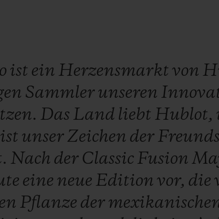
ko
ist
ein
Herzensmarkt
von
H
gen
Sammler
unseren
Innovat
tzen.
Das
Land
liebt
Hublot,
ist
unser
Zeichen
der
Freunds
t.
Nach
der
Classic
Fusion
Ma
ute
eine
neue
Edition
vor,
die
hen
Pflanze
der
mexikanische