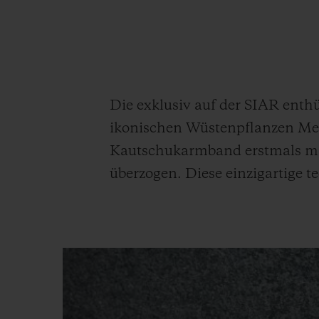
BIG BANG
SUMMER MULTI-COLORE
CERAMIC
EXKLUSIVE DIENSTLEISTU
Die exklusiv auf der SIAR enth
ikonischen Wüstenpflanzen Mexi
5+5-GARANTIE
H
GARA
Kautschukarmband erstmals mit
überzogen. Diese einzigartige t