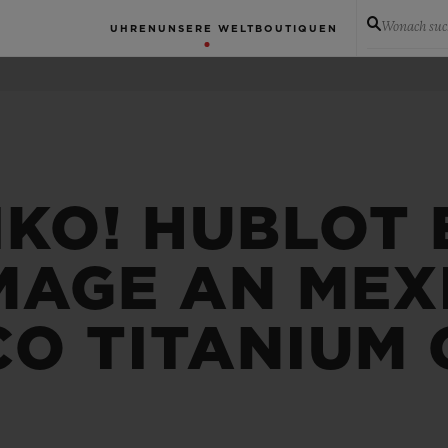
Wonach suc
UHREN
UNSERE WELT
BOUTIQUEN
IKO! HUBLOT
AGE AN MEXI
CO TITANIUM