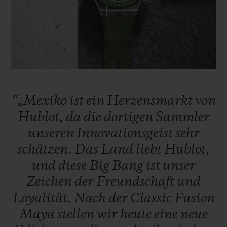
KONTAKT
“„Mexiko
ist
ein
Herzensmarkt
von
Hublot,
da
die
dortigen
Sammler
unseren
Innovationsgeist
sehr
schätzen.
Das
Land
liebt
Hublot,
und
diese
Big
Bang
ist
unser
EINE BOUTIQUE FINDEN
Zeichen
der
Freundschaft
und
Loyalität.
Nach
der
Classic
Fusion
Maya
stellen
wir
heute
eine
neue