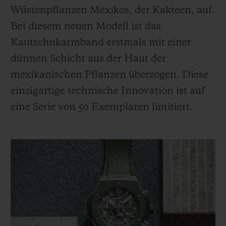
BIG BANG
BIG BANG
SPIRIT OF BIG
Wüstenpflanzen Mexikos, der Kakteen, auf.
SUMMER MULTI-
PEACH CERAMIC
ESSENTIAL T
Bei diesem neuen Modell ist das
COLORED CERAMIC
EXKLUSIV ON
Kautschukarmband erstmals mit einer
dünnen Schicht aus der Haut der
EXKLUSIVE DIENSTLEISTUNGEN
mexikanischen Pflanzen überzogen. Diese
5+5-GARANTIE
einzigartige technische Innovation ist auf
eine Serie von 50 Exemplaren limitiert.
HUBLOTISTA UND GARANTIEVERLÄNGERUNG
VORAUSSICHTLICHE LIEFERZEIT
KOSTENLOSE LIEFERUNG & RÜCKSENDUNGEN
SICHERE BEZAHLUNG
GESCHENKBEUTEL