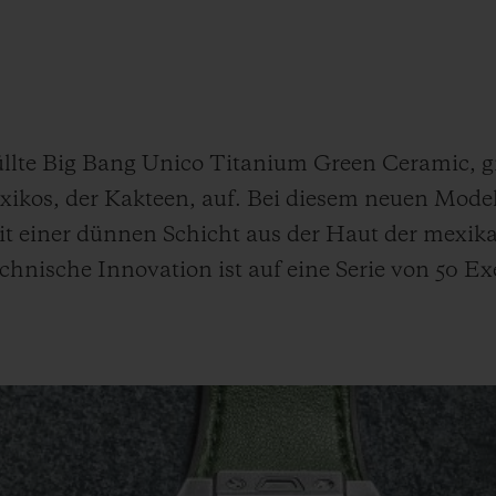
BIG BANG
SPIRI
D
PEACH CERAMIC
ESSE
EXKL
NGEN
üllte Big Bang Unico Titanium Green Ceramic, gr
kos, der Kakteen, auf. Bei diesem neuen Modell
UBLOTISTA UND
VORAUSSICHTLICHE
KOSTENLOSE LI
NTIEVERLÄNGERUNG
LIEFERZEIT
& RÜCKSEND
 einer dünnen Schicht aus der Haut der mexik
echnische Innovation ist auf eine Serie von 50 Ex
KONTAKT