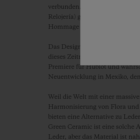
verbunden. Die neue Big Bang, 
Relojería) geschaffen wurde, der
Hommage an Mexiko ‒ vom Ge
Das Design kommt einer doppel
dieses Zeitmessers sein Armban
Premiere für Hublot und wahrsc
Neuentwicklung in Mexiko, dem
Weil die Welt mit einer massiv
Harmonisierung von Flora und 
bieten eine Alternative zu Le
Green Ceramic ist eine solche A
Leder, aber das Material ist n