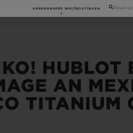
Wonach suc
UHREN
UNSERE WELT
BOUTIQUEN
IKO! HUBLOT
AGE AN MEXI
CO TITANIUM