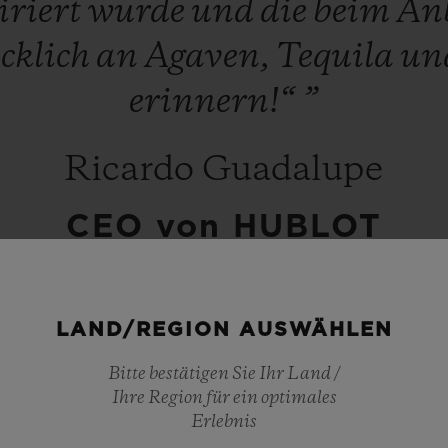
iriert
wurde
und
die
beim
An
cklich
an
Agaven,
Tequila
un
erinnern!“
”
Ricardo Guadalupe
CEO von HUBLOT
LAND/REGION AUSWÄHLEN
Bitte bestätigen Sie Ihr Land /
Ihre Region für ein optimales
r das ganze Land: Mexiko ist seit langem einer 
Erlebnis
h der Marke mit großer Begeisterung und in tie