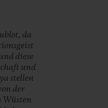
ublot,
da
ionsgeist
und
diese
chaft
und
ya
stellen
von
der
n
Wüsten