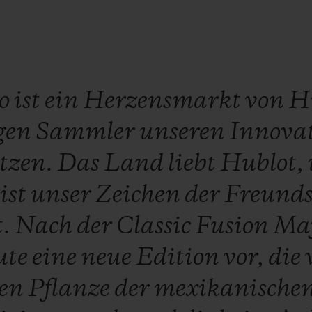
ko
ist
ein
Herzensmarkt
von
H
gen
Sammler
unseren
Innovat
tzen.
Das
Land
liebt
Hublot,
ist
unser
Zeichen
der
Freunds
t.
Nach
der
Classic
Fusion
Ma
ute
eine
neue
Edition
vor,
die
hen
Pflanze
der
mexikanische