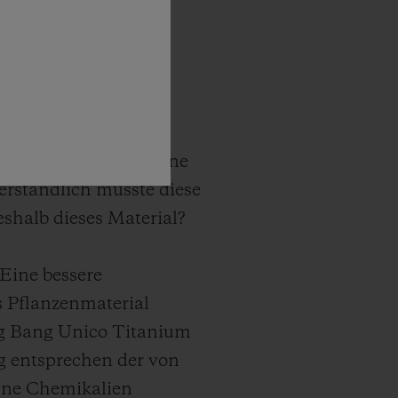
ernacional Alta
t, ist eine echte
irkliche Sensation
 Kaktus überzogen. Eine
erständlich musste diese
shalb dieses Material?
Eine bessere
s Pflanzenmaterial
ig Bang Unico Titanium
ng entsprechen der von
ohne Chemikalien