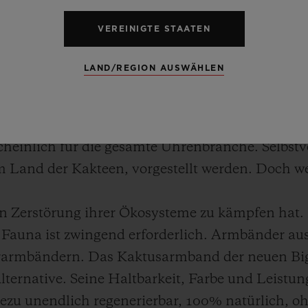
die speziell für den Uhrensalon SIAR (Salón Int
VEREINIGTE STAATEN
 vom 17. bis 19. Oktober in Mexico City stattfinde
häuse bis zum Armband!
LAND/REGION AUSWÄHLEN
ten Verbeugung gleich: Ausnahmsweise ist die w
d: Der Kautschukkern ist mit einer Schicht aus
heinlich für die gesamte Uhrenbranche. Selbstv
 Land der Kakteen, vorgestellt werden. Doch we
en Zerstörung ihrer Ökosysteme zu kämpfen hat. 
Fauna ist zwingend erforderlich. Armbänder au
derarmbändern. Das Kaktusarmband der neuen B
lternative. Seine Haltbarkeit, Farbe und Leistu
ahezu unendlich regenerierbar, 100% natürlich, 