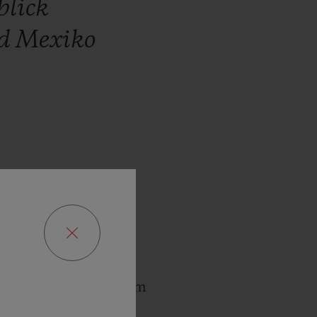
blick
d
Mexiko
der hellsten Sterne im
fer Freundschaft