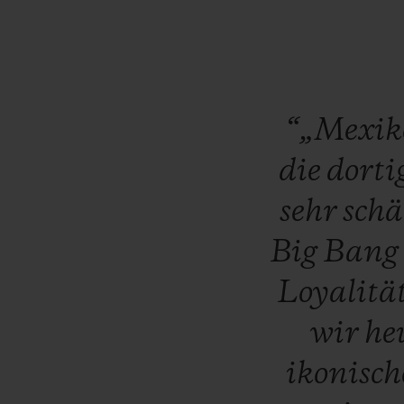
“„Mexi
die
dorti
sehr
schä
Big
Bang
Loyalitä
wir
he
ikonisc