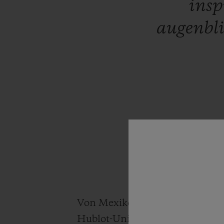
insp
augenbli
Von Mexiko-Stadt ausgehend übe
Hublot-Universum und fühlt sic