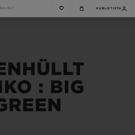
hen Sie?
HUBLOTISTA
 ENHÜLLT
KO : BIG
 GREEN