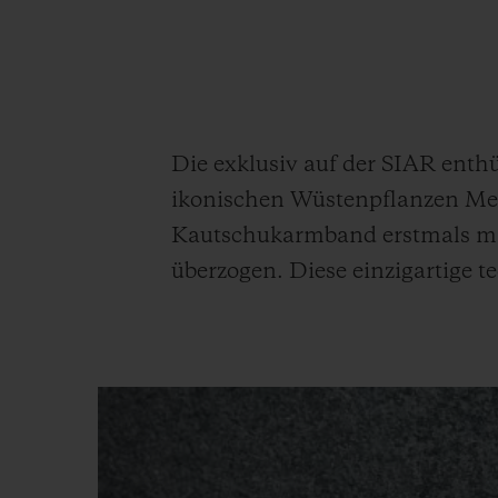
BIG BANG
SUMMER MULTI-COLORE
CERAMIC
EXKLUSIVE DIENSTLEISTU
Die exklusiv auf der SIAR enth
ikonischen Wüstenpflanzen Mexi
5+5-GARANTIE
H
GARA
Kautschukarmband erstmals mit
überzogen. Diese einzigartige t