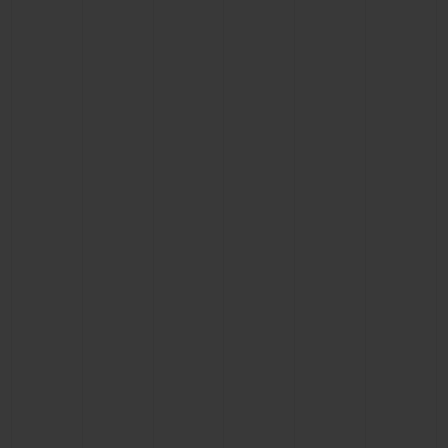
BIG BANG
BIG BANG
SPIRIT OF BIG
SUMMER MULTI-
PEACH CERAMIC
ESSENTIAL T
COLORED CERAMIC
EXCLUSIV
ONLINE
SERVICIOS EXCLUSIVOS
GARANTÍA 5+5
HUBLOTISTA Y GARANTÍA AMPLIADA
ENTREGA PREVISTA
DEVOLUCIONES Y ENVÍOS GRATUITOS
PAGO SEGURO
ESTUCHE DE REGALO