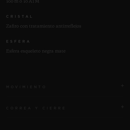
100 m o 10 ATM
CRISTAL
Zafiro con tratamiento antirreflejos
ESFERA
Esfera esqueleto negra mate
MOVIMIENTO
CORREA Y CIERRE
MOVIMIENTO
HUB1201 Cuerda manual Manufactura Movimiento