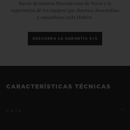
fuerza de nuestra Manufactura de Nyon y la
experiencia de los equipos que diseñan, desarrollan
y ensamblan cada Hublot.
DESCUBRA LA GARANTÍA 5+5
CARACTERÍSTICAS TÉCNICAS
CAJA