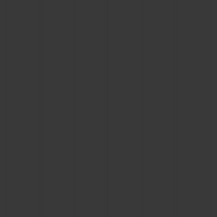
BIG BANG
BIG BANG
SPIRIT OF BIG
SUMMER MULTI-
PEACH CERAMIC
ESSENTIAL T
COLORED CERAMIC
EXCLUSIV
ONLINE
SERVICIOS EXCLUSIVOS
GARANTÍA 5+5
HUBLOTISTA Y GARANTÍA AMPLIADA
ENTREGA PREVISTA
DEVOLUCIONES Y ENVÍOS GRATUITOS
PAGO SEGURO
ESTUCHE DE REGALO