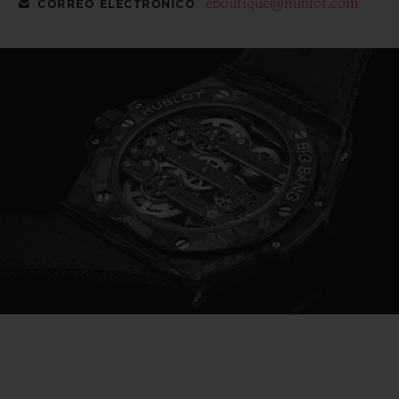
eboutique@hublot.com
CORREO ELECTRÓNICO