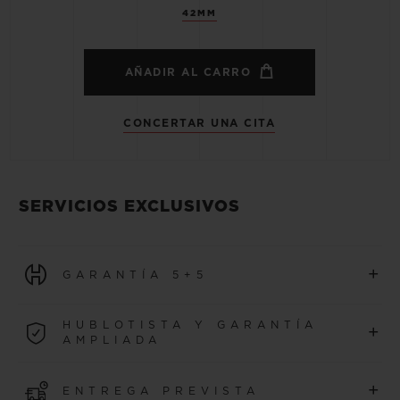
42MM
AÑADIR AL CARRO
CONCERTAR UNA CITA
SERVICIOS EXCLUSIVOS
+
GARANTÍA 5+5
Todos los relojes adquiridos a partir del 1 de enero de 2026
HUBLOTISTA Y GARANTÍA
+
se benefician de una garantía internacional de 5 años.
AMPLIADA
MÁS INFORMACIÓN
Únase a nuestra comunidad para ampliar la garantía
+
ENTREGA PREVISTA
de su reloj 5 años adicionales (se aplican condiciones)