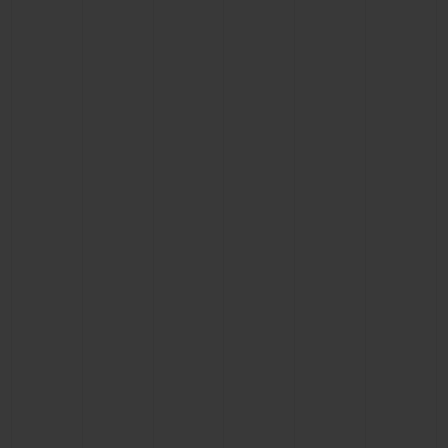
BIG BANG
BIG BANG
SPIRIT OF BIG
SUMMER MULTI-
PEACH CERAMIC
ESSENTIAL T
COLORED CERAMIC
EXCLUSIV
ONLINE
SERVICIOS EXCLUSIVOS
GARANTÍA 5+5
HUBLOTISTA Y GARANTÍA AMPLIADA
ENTREGA PREVISTA
DEVOLUCIONES Y ENVÍOS GRATUITOS
PAGO SEGURO
ESTUCHE DE REGALO