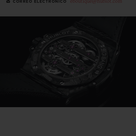
eboutique@hublot.com
CORREO ELECTRÓNICO