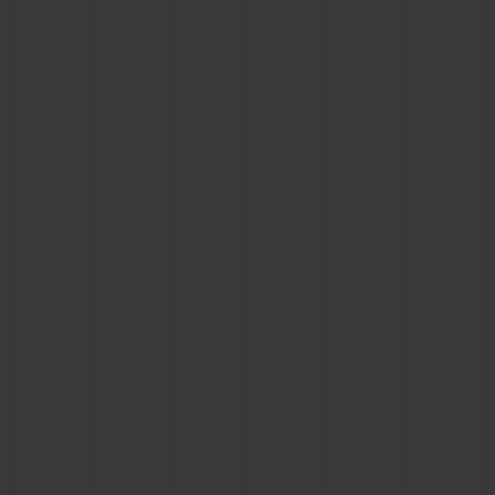
BIG BANG
BIG BANG
SPIRIT OF BIG
SUMMER MULTI-
PEACH CERAMIC
ESSENTIAL T
COLORED CERAMIC
EXCLUSIV
ONLINE
SERVICIOS EXCLUSIVOS
GARANTÍA 5+5
HUBLOTISTA Y GARANTÍA AMPLIADA
ENTREGA PREVISTA
DEVOLUCIONES Y ENVÍOS GRATUITOS
PAGO SEGURO
ESTUCHE DE REGALO