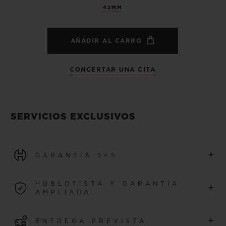
42MM
AÑADIR AL CARRO
CONCERTAR UNA CITA
SERVICIOS EXCLUSIVOS
+
GARANTÍA 5+5
Todos los relojes adquiridos a partir del 1 de enero de 2026
HUBLOTISTA Y GARANTÍA
+
se benefician de una garantía internacional de 5 años.
AMPLIADA
MÁS INFORMACIÓN
Únase a nuestra comunidad para ampliar la garantía
+
ENTREGA PREVISTA
de su reloj 5 años adicionales (se aplican condiciones)