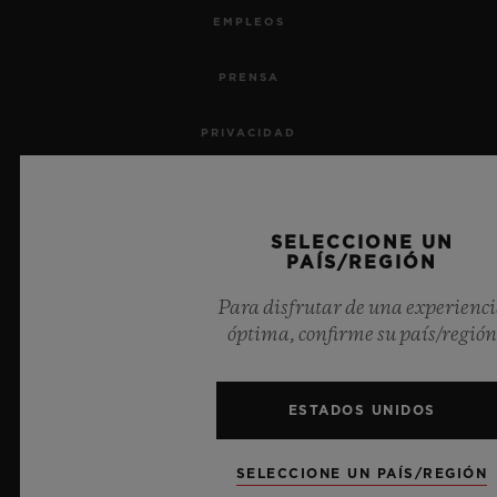
EMPLEOS
PRENSA
PRIVACIDAD
AVISO LEGAL Y CONDICIONES DE USO
SELECCIONE UN
TÉRMINOS Y CONDICIONES
PAÍS/REGIÓN
COMPROMISO ÉTICO
Para disfrutar de una experienc
óptima, confirme su país/región
ACCESIBILIDAD
ESTADOS UNIDOS
TRANSPARENCIA MSA
MAPA DEL SITIO
SELECCIONE UN PAÍS/REGIÓN