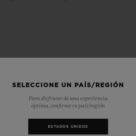
BIG BANG
SPIRIT OF 
PEACH CERAMIC
ESSENTIA
EXCLUSIVO
BLOTISTA Y
ENTREGA PREVISTA
DEVOLUCIONES Y
NTÍA AMPLIADA
ENVÍOS GRATUITO
SELECCIONE UN PAÍS/REGIÓN
ONTACTO
ENCO
Para disfrutar de una experiencia
óptima, confirme su país/región
ESTADOS UNIDOS