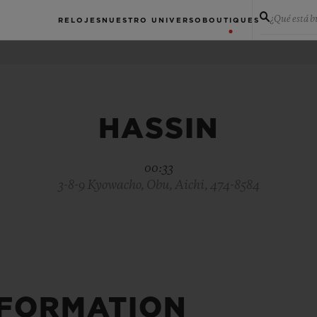
¿Qué está 
RELOJES
NUESTRO UNIVERSO
BOUTIQUES
HASSIN
00:33
3-8-9 Kyowacho, Obu, Aichi, 474-8584
NFORMATION