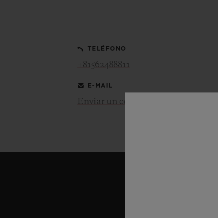
BIG BANG
SUMMER MULTI-COLORED
CERAMIC
TELÉFONO
SERVICIOS EXCLUSIVOS
+81562488811
E-MAIL
GARANTÍA 5+5
HU
GARA
Enviar un correo electrónico
C