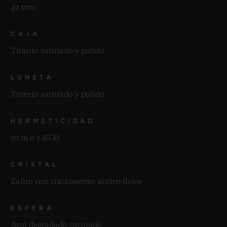
42 mm
CAJA
Titanio satinado y pulido
LUNETA
Titanio satinado y pulido
HERMETICIDAD
50 m o 5 ATM
CRISTAL
Zafiro con tratamiento antirreflejos
ESFERA
Azul degradado satinado