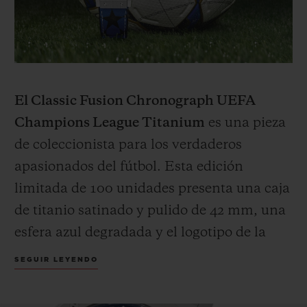
El Classic Fusion Chronograph UEFA
Champions League Titanium
es una pieza
de coleccionista para los verdaderos
apasionados del fútbol. Esta edición
limitada de 100 unidades presenta una caja
de titanio satinado y pulido de 42 mm, una
esfera azul degradada y el logotipo de la
UEFA Champions League aplicado en el
SEGUIR LEYENDO
contador de las 3 horas. La correa fusiona
caucho negro con piel de becerro azul,