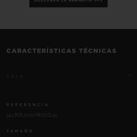
DESCUBRA LA GARANTÍA 5+5
CARACTERÍSTICAS TÉCNICAS
CAJA
REFERENCIA
541.NX.5170.VR.UCL25
TAMAÑO