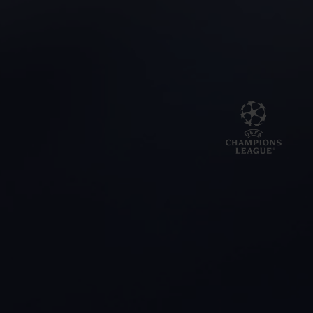
BIG BANG
BIG BANG
SPIRIT OF BIG
SUMMER MULTI-
PEACH CERAMIC
ESSENTIAL T
COLORED CERAMIC
EXCLUSIV
ONLINE
SERVICIOS EXCLUSIVOS
GARANTÍA 5+5
HUBLOTISTA Y GARANTÍA AMPLIADA
ENTREGA PREVISTA
DEVOLUCIONES Y ENVÍOS GRATUITOS
PAGO SEGURO
ESTUCHE DE REGALO