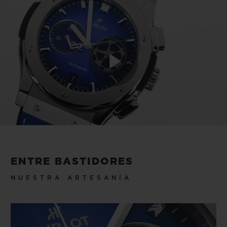
luciendo con orgullo el icónico emblema del
balón estrella de la UEFA Champions
League. Porque las leyendas merecen algo
más que una caja, cada reloj se presenta en
una caja de madera personalizada, que se
Play
completa con una réplica en miniatura del
trofeo oficial de la UEFA Champions
League: el único que no tienes que ganar
Video
para alzar, pero que te hace sentir como un
ganador cada vez que llevas el reloj.
ENTRE BASTIDORES
NUESTRA ARTESANÍA