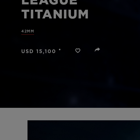
LEAGUE
BIG BANG
TITANIUM
SUMMER MULTI-COLORED
CERAMIC
42MM
SERVICIOS EXCLUSIVOS
•
USD 15,100
GARANTÍA 5+5
HU
GARA
C