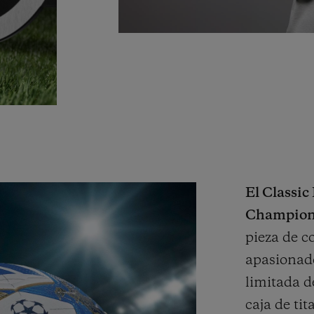
El Classi
Champion
pieza de c
apasionado
limitada d
caja de tit