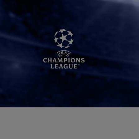
BIG BANG
BIG BANG
L TAUPE
RELOADED ALL BLACK
 ONLINE
PAGO SEGURO
ESTUCHE DE REGALO
S
NTRAR UNA BOUTIQUE