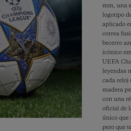
mm, una es
logotipo 
aplicado e
correa fus
becerro az
icónico em
UEFA Cham
leyendas m
cada reloj
madera per
con una ré
oficial de
único que 
pero que t