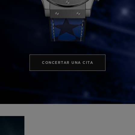
BIG BANG
SPIRIT OF 
PEACH CERAMIC
ESSENTIA
EXCLUSIVO
BLOTISTA Y
ENTREGA PREVISTA
DEVOLUCIONES Y
NTÍA AMPLIADA
ENVÍOS GRATUITO
CONCERTAR UNA CITA
ONTACTO
ENCO