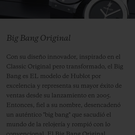
de Hublot. Su personalidad venía marcada
por la mezcla de materiales y el diseño
Video
característico del bisel, con doce tornillos de
titanio, inspirado en las ventanas "ojo de
Big Bang Original
buey" de los barcos ("hublot" en francés). Su
correa de caucho natural, combinada con
Con su diseño innovador, inspirado en el
una caja de oro y una esfera negra
Classic Original pero transformado, el Big
minimalista, se convertiría en la firma
Bang es EL modelo de Hublot por
estética de los relojes Hublot. Décadas
excelencia y representa su mayor éxito de
después, es el estándar para los relojes
ventas desde su lanzamiento en 2005.
deportivos de alta gama.
Entonces, fiel a su nombre, desencadenó
un auténtico "big bang" que sacudió el
mundo de la relojería y rompió con lo
convencional. El Big Bang Original,