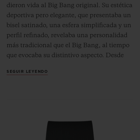
dieron vida al Big Bang original. Su estética
deportiva pero elegante, que presentaba un
bisel satinado, una esfera simplificada y un
perfil refinado, revelaba una personalidad
más tradicional que el Big Bang, al tiempo
que evocaba su distintivo aspecto. Desde
entonces, la gama se ha convertido en una
SEGUIR LEYENDO
línea imprescindible y atemporal que
incluye una gran variedad de
características, diámetros, materiales y
colores vibrantes. La elegancia versátil del
Classic Fusion, icono unisex del Arte de la
Fusión, se presta hoy a todas las
combinaciones de materiales y diseños.