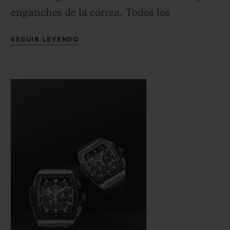
enganches de la correa. Todos los
elementos propios del Big Bang se
SEGUIR LEYENDO
integraban en una caja en forma de barril
construida como un "sándwich" que ofrecía
combinaciones ilimitadas de materiales,
colores y acabados.
Este reloj, con su forma clásica a la par que
moderna, también expresaba el Arte de la
Fusión a través de una mezcla de metales
preciosos, de alta tecnología o naturales.
Incorpora un cronógrafo esqueleto El
Primero "hublotizado" (5 Hz), reconocido
como uno de los mejores del mercado y con