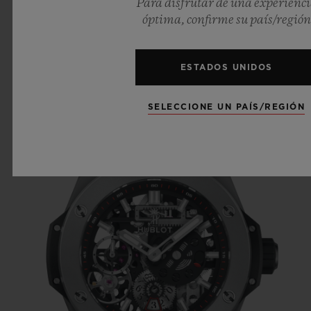
Para disfrutar de una experienc
rastrillos deslizantes sobre un eje
óptima, confirme su país/región
horizontal. Este modelo, equipado con un
movimiento mecánico de cuerda manual
ESTADOS UNIDOS
con un indicador de la reserva de marcha
de 10 días, demostró una vez más la
SELECCIONE UN PAÍS/REGIÓN
audacia técnica y estética de la marca.
Estableció un nuevo estándar para el futuro
de la industria, además de cosechar un
éxito comercial asombroso en el sector de la
relojería de cuerda manual.