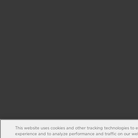
This website uses cookies and other tracking technologies to 
experience and to analyze performance and traffic on our web