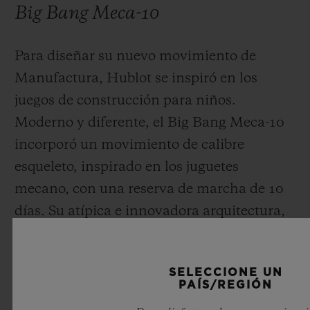
Big Bang Meca-10
Para diseñar su nuevo movimiento de
Manufactura, Hublot se inspiró en los
juegos de construcción para niños.
Moderno y diferente, el Big Bang Meca-10
incorporó un movimiento de calibre
esqueleto, inspirado en los juguetes
mecano, con una reserva de marcha de 10
días. Su atípica e innovadora arquitectura,
diseñada como un juego de construcción,
reveló un sistema de rastrillos en el lado de
SELECCIONE UN
la esfera con dos barriletes paralelos al
PAÍS/REGIÓN
SEGUIR LEYENDO
indicador de la reserva de marcha y dos