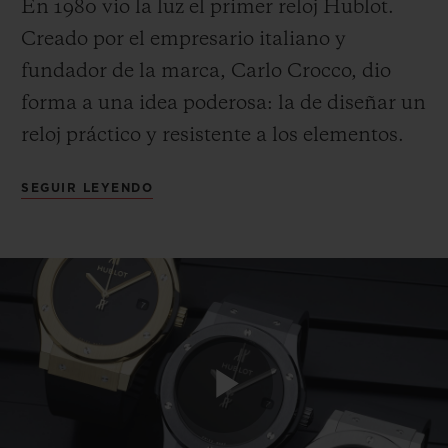
En 1980 vio la luz el primer reloj Hublot.
Creado por el empresario italiano y
fundador de la marca, Carlo Crocco, dio
forma a una idea poderosa: la de diseñar un
reloj práctico y resistente a los elementos.
CONTACTO
Debía ser sencillo y cómodo, una pieza
SEGUIR LEYENDO
clásica y deportiva con un diseño
inmediatamente reconocible. Al combinar
por primera vez en relojería moderna un
preciado material tradicional, el oro, y uno
moderno, el caucho, el Classic Original
ENCONTRAR UNA BOUTIQU
rompió con los códigos establecidos e
impuso una nueva visión del lujo que
Play
supuso el comienzo del "Arte de la Fusión"