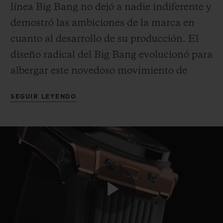
línea Big Bang no dejó a nadie indiferente y
demostró las ambiciones de la marca en
cuanto al desarrollo de su producción. El
diseño radical del Big Bang evolucionó para
albergar este novedoso movimiento de
cronógrafo. Además de su funcionalidad
SEGUIR LEYENDO
(cuenta con una reserva de marcha de
3 días y una función flyback para detener y
poner a cero el cronógrafo), el Big Bang
Unico mostraba una nueva identidad,
gracias a su mecanismo visible a través de
la esfera. Esta construcción totalmente
nueva se vio realzada por una esfera abierta
Play
con cifras redondas dentro de una