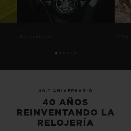
MP-05 LaFerrari
El Big 
40.° ANIVERSARIO
40 AÑOS
REINVENTANDO LA
RELOJERÍA