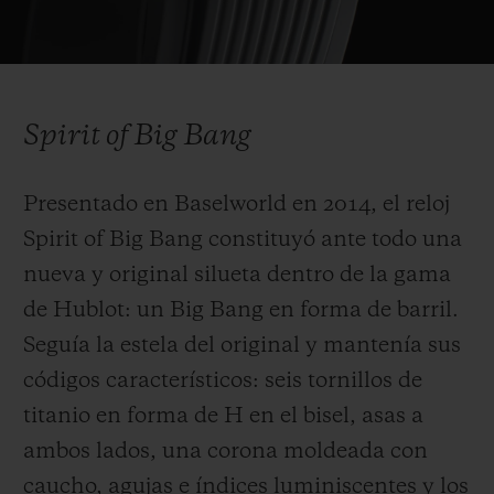
imponente caja con pulsadores redondos y
una corona sobremoldeada con caucho. La
Video
correa, equipada con el sistema One Click
de fácil intercambio, se presentaba en
Spirit of Big Bang
caucho estructurado y acanalado por
primera vez. Cinco años más tarde, el Big
Presentado en Baselworld en 2014, el reloj
Bang se rediseñó para adaptarse a todos los
Spirit of Big Bang constituyó ante todo una
tamaños de muñeca y atraer tanto a
nueva y original silueta dentro de la gama
hombres como a mujeres. Su nueva caja
de Hublot: un Big Bang en forma de barril.
unisex, reducida de 45 a 42 mm de
Seguía la estela del original y mantenía sus
diámetro, incorporaba una versión
códigos característicos: seis tornillos de
totalmente recalibrada del movimiento
titanio en forma de H en el bisel, asas a
Unico, cuyas innovaciones técnicas fueron
ambos lados, una corona moldeada con
objeto de cuatro patentes.
caucho, agujas e índices luminiscentes y los