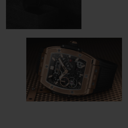
arquitectura y acabados reelaborados en
colaboración con la Manufactura Zenith.
En 2020, Hublot presentó el Spirit of Big
Bang Meca-10, que reveló un calibre Meca-
10 enteramente rediseñado para este
modelo, adaptándose al contorno de su
forma de barril.