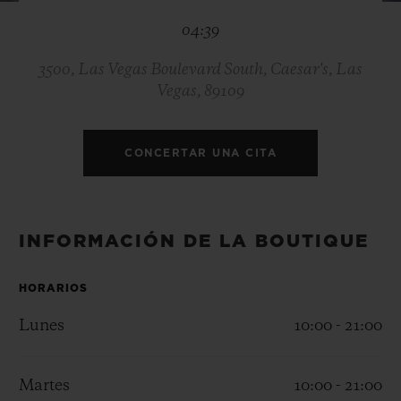
BIG BANG
BIG BANG
SPIRIT OF BIG
04:39
SUMMER MULTI-
PEACH CERAMIC
ESSENTIAL T
COLORED CERAMIC
EXCLUSIV
ONLINE
3500, Las Vegas Boulevard South, Caesar's, Las
Vegas, 89109
SERVICIOS EXCLUSIVOS
CONCERTAR UNA CITA
GARANTÍA 5+5
HUBLOTISTA Y GARANTÍA AMPLIADA
INFORMACIÓN DE LA BOUTIQUE
ENTREGA PREVISTA
HORARIOS
DEVOLUCIONES Y ENVÍOS GRATUITOS
Lunes
10:00 - 21:00
PAGO SEGURO
Martes
10:00 - 21:00
ESTUCHE DE REGALO