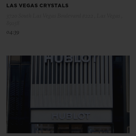
LAS VEGAS CRYSTALS
3720 South Las Vegas Boulevard #222 , Las Vegas ,
89158
04:39