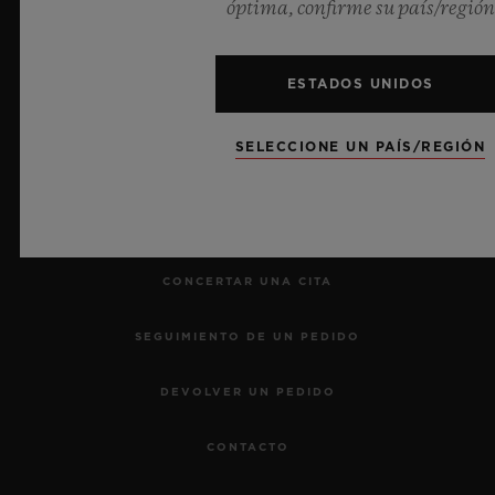
óptima, confirme su país/región
Cronometrador Oficial de la UEFA Champions League
ESTADOS UNIDOS
SELECCIONE UN PAÍS/REGIÓN
NEWSLETTER
SERVICIOS
CONCERTAR UNA CITA
SEGUIMIENTO DE UN PEDIDO
DEVOLVER UN PEDIDO
CONTACTO