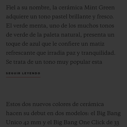
Fiel a su nombre, la cerámica Mint Green
adquiere un tono pastel brillante y fresco.
El verde menta, uno de los muchos tonos
de verde de la paleta natural, presenta un
toque de azul que le confiere un matiz
refrescante que irradia paz y tranquilidad.
Se trata de un tono muy popular esta
temporada de primavera, que aporta luz y
SEGUIR LEYENDO
calma a cualquier atuendo o entorno y se
combina fácilmente con colores
complementarios.
Estos dos nuevos colores de cerámica
hacen su debut en dos modelos: el Big Bang
Unico 42 mm y el Big Bang One Click de 33