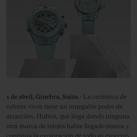
BIG BANG
BIG BANG
SPIRIT OF BIG
SUMMER MULTI-
PEACH CERAMIC
ESSENTIAL T
COLORED CERAMIC
EXCLUSIV
ONLINE
SERVICIOS EXCLUSIVOS
GARANTÍA 5+5
HUBLOTISTA Y GARANTÍA AMPLIADA
ENTREGA PREVISTA
1 de abril, Ginebra, Suiza -
La cerámica de
DEVOLUCIONES Y ENVÍOS GRATUITOS
colores vivos tiene un innegable poder de
atracción. Hublot, que llega donde ninguna
PAGO SEGURO
otra marca de relojes había llegado nunca y
continúa la exploración de todo su espectro
ESTUCHE DE REGALO