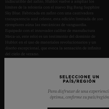
indiscutible del zafiro, Hublot vuelve a ampliar los
límites de la relojería con el nuevo Big Bang Sapphire
Sky Blue. Fabricada en zafiro con una cautivadora
transparencia azul celeste, esta edición limitada de 100
ejemplares aúna las mecánicas de vanguardia.
Equipado con el innovador calibre de manufactura
Meca-10, este reloj es un testimonio del dominio de
Hublot en el uso de materiales revolucionarios y un
diseño excepcional, que evoca la sensación de infinito
del cielo de verano.
MÁS INFORMACIÓN
SELECCIONE UN
PAÍS/REGIÓN
Para disfrutar de una experienc
óptima, confirme su país/región