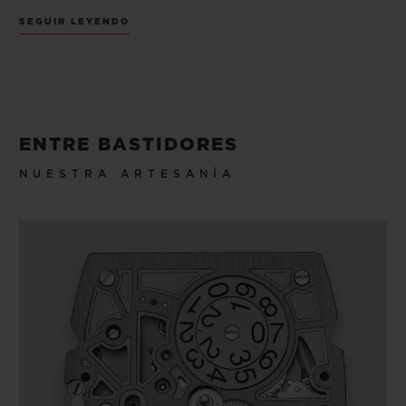
platino, presenta un brillo azulado natural
SEGUIR LEYENDO
que resplandece como ningún otro metal.
Mediante un sofisticado proceso de
cristalización desarrollado con científicos
suizos en Valais, el osmio se transforma en
ENTRE BASTIDORES
una forma cristalina estable que le permite
NUESTRA ARTESANÍA
liberar su brillo cósmico. En una edición
limitada de 30 piezas, los apliques rodiados
se alternan con fragmentos de osmio en la
esfera.