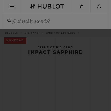
Skip
to
main
content
¿Qué está buscando?
Ruta
RELOJES
BIG BANG
SPIRIT OF BIG BANG
BÚSQUEDA RECIENTE
de
navegación
NOVEDAD
No hay búsquedas recientes
SPIRIT OF BIG BANG
IMPACT SAPPHIRE
NOVEDADES