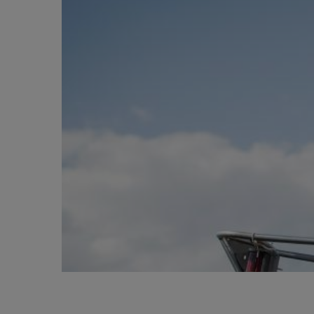
BIG BANG
SUMMER MULTI-COLORED
CERAMIC
SERVICIOS EXCLUSIVOS
GARANTÍA 5+5
HU
GARA
C