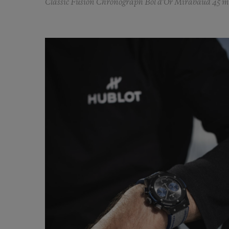
Classic Fusion Chronograph Bol d'Or Mirabaud 45 