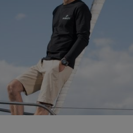
BIG BANG
SPIRIT OF 
PEACH CERAMIC
ESSENTIA
EXCLUSIVO
BLOTISTA Y
ENTREGA PREVISTA
DEVOLUCIONES Y
NTÍA AMPLIADA
ENVÍOS GRATUITO
ONTACTO
ENCO