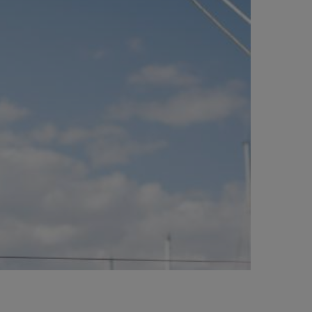
BIG BANG
BIG BANG
L TAUPE
RELOADED ALL BLACK
 ONLINE
PAGO SEGURO
ESTUCHE DE REGALO
S
NTRAR UNA BOUTIQUE