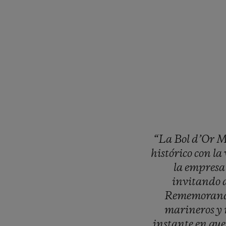
“La
Bol
d’Or
M
histórico
con
la
la
empres
invitando
Rememoran
marineros
y
instante
en
qu