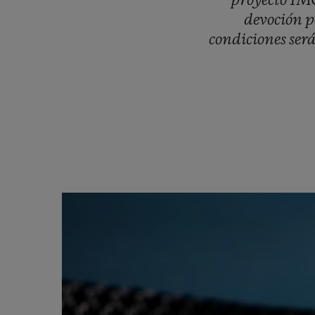
proyecto
IM
devoción
p
condiciones
ser