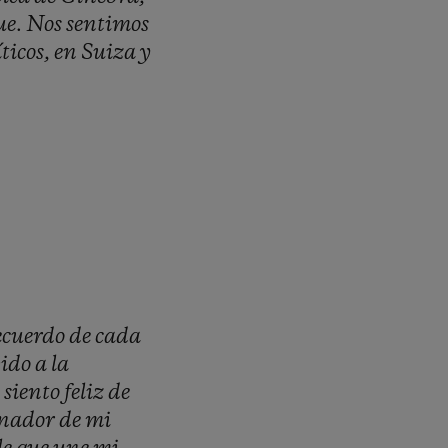
ue.
Nos
sentimos
ticos,
en
Suiza
y
ecuerdo
de
cada
bido
a
la
e
siento
feliz
de
inador
de
mi