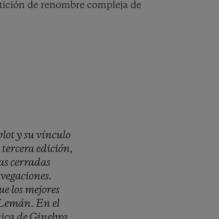
tición de renombre compleja de
lot
y
su
vínculo
o
tercera
edición,
as
cerradas
vegaciones.
ue
los
mejores
Lemán.
En
el
ica
de
Ginebra,