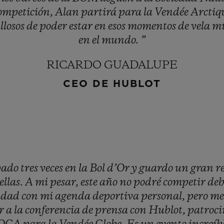
ompetición,
Alan
partirá
para
la
Vendée
Arctiq
llosos
de
poder
estar
en
esos
momentos
de
vela
mí
en
el
mundo.
”
RICARDO GUADALUPE
CEO DE HUBLOT
pado
tres
veces
en
la
Bol
d’Or
y
guardo
un
gran
r
ellas.
A
mi
pesar,
este
año
no
podré
competir
de
idad
con
mi
agenda
deportiva
personal,
pero
m
ir
a
la
conferencia
de
prensa
con
Hublot,
patroc