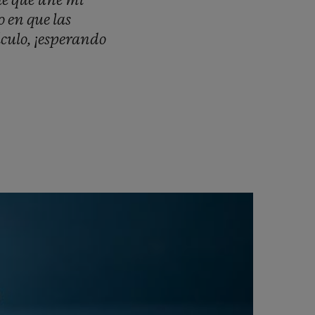
le
que
une
mi
o
en
que
las
áculo,
¡esperando