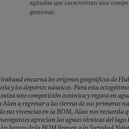
agitadas que caracterizan una compe
gestionar.
irabaud
encarna
los
orígenes
geográficos
de
Hub
vela
y
los
deportes
náuticos.
Para
esta
octogésim
a
suiza
une
competición
oceánica
y
regata
en
agu
a
Alan
a
regresar
a
las
tierras
de
sus
primeras
na
do
sus
vivencias
en
la
BOM,
Alan
nos
recuerda
q
navegantes
aprecian
las
aguas
técnicas
del
lago
e
los
barcos
de
la
BOM
lleguen
a
la
Sociedad
Náut