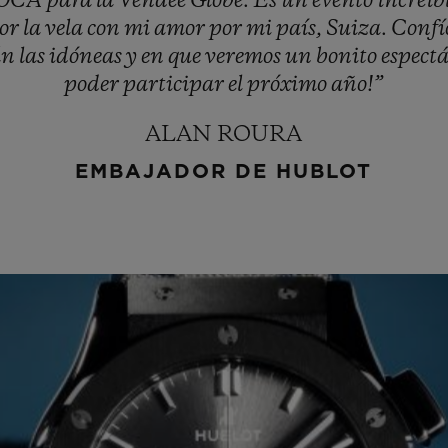
OCA
para
la
Vendée
Globe.
Es
un
evento
increíb
or
la
vela
con
mi
amor
por
mi
país,
Suiza.
Confí
án
las
idóneas
y
en
que
veremos
un
bonito
espect
poder
participar
el
próximo
año!”
ALAN ROURA
EMBAJADOR DE HUBLOT