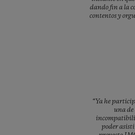
dando
fin
a
la
c
contentos
y
orgu
“Ya
he
partici
una
de
incompatibil
poder
asist