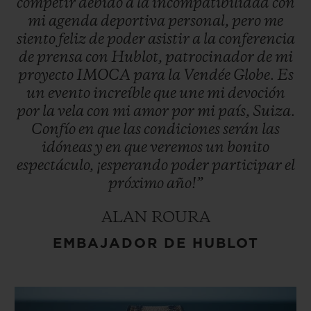
competir
debido
a
la
incompatibilidad
con
mi
agenda
deportiva
personal,
pero
me
siento
feliz
de
poder
asistir
a
la
conferencia
de
prensa
con
Hublot,
patrocinador
de
mi
proyecto
IMOCA
para
la
Vendée
Globe.
Es
un
evento
increíble
que
une
mi
devoción
por
la
vela
con
mi
amor
por
mi
país,
Suiza.
Confío
en
que
las
condiciones
serán
las
idóneas
y
en
que
veremos
un
bonito
espectáculo,
¡esperando
poder
participar
el
próximo
año!”
ALAN ROURA
EMBAJADOR DE HUBLOT