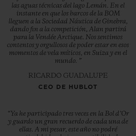
las
aguas
técnicas
del
lago
Lemán.
En
el
instante
en
que
los
barcos
de
la
BOM
lleguen
a
la
Sociedad
Náutica
de
Ginebra,
dando
fin
a
la
competición,
Alan
partirá
para
la
Vendée
Arctique.
Nos
sentimos
contentos
y
orgullosos
de
poder
estar
en
esos
momentos
de
vela
míticos,
en
Suiza
y
en
el
mundo.
”
RICARDO GUADALUPE
CEO DE HUBLOT
“Ya
he
participado
tres
veces
en
la
Bol
d’Or
y
guardo
un
gran
recuerdo
de
cada
una
de
ellas.
A
mi
pesar,
este
año
no
podré