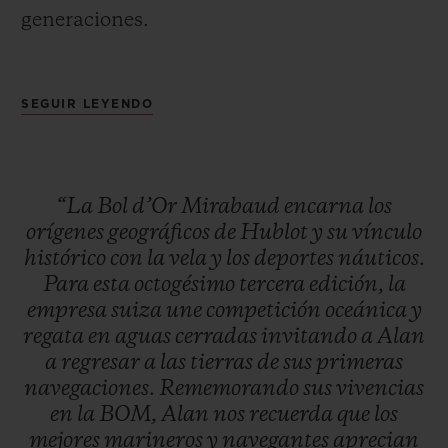
generaciones.
Cronometrador oficial de la Bol d’Or
SEGUIR LEYENDO
Mirabaud desde 2013, Hublot ha
CONTACTO
incorporado en su edición limitada Classic
Fusion Chronograph todo lo que convierte
“La
Bol
d’Or
Mirabaud
encarna
los
en mítica a la BOM: aguas azules y a veces
orígenes
geográficos
de
Hublot
y
su
vínculo
tranquilas cuando no sopla el viento que
histórico
con
la
vela
y
los
deportes
náuticos.
contrastan con las aguas agitadas que
Para
esta
octogésimo
tercera
edición,
la
caracterizan una competición de renombre
empresa
suiza
une
competición
oceánica
y
regata
en
aguas
cerradas
invitando
a
Alan
compleja de gestionar.
ENCONTRAR UNA BOUTIQU
a
regresar
a
las
tierras
de
sus
primeras
navegaciones.
Rememorando
sus
vivencias
en
la
BOM,
Alan
nos
recuerda
que
los
mejores
marineros
y
navegantes
aprecian