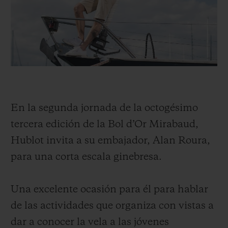
BIG BANG
BIG BANG
SPIRIT OF BIG
SUMMER MULTI-
PEACH CERAMIC
ESSENTIAL T
COLORED CERAMIC
EXCLUSIV
ONLINE
SERVICIOS EXCLUSIVOS
GARANTÍA 5+5
En la segunda jornada de la octogésimo
HUBLOTISTA Y GARANTÍA AMPLIADA
tercera edición de la Bol d’Or Mirabaud,
Hublot invita a su embajador, Alan Roura,
ENTREGA PREVISTA
para una corta escala ginebresa.
DEVOLUCIONES Y ENVÍOS GRATUITOS
Una excelente ocasión para él para hablar
PAGO SEGURO
de las actividades que organiza con vistas a
dar a conocer la vela a las jóvenes
ESTUCHE DE REGALO