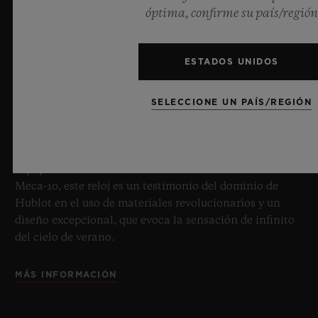
BIG BANG SAPPHIRE SKY BLUE
óptima, confirme su país/región
ESTADOS UNIDOS
8 de julio de 2026, Nyon (Suiza). Como maestro
indiscutible del zafiro, Hublot vuelve a ampliar los
límites de la relojería con el nuevo Big Bang Sapphire
SELECCIONE UN PAÍS/REGIÓN
Sky Blue. Fabricada en zafiro con una cautivadora
transparencia azul celeste, esta edición limitada de 100
ejemplares aúna las mecánicas de vanguardia.
Equipado con el innovador calibre de manufactura
Meca-10, este reloj es un testimonio del dominio de
Hublot en el uso de materiales revolucionarios y un
diseño excepcional, que evoca la sensación de infinito
del cielo de verano.
MÁS INFORMACIÓN