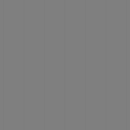
BIG BANG
BIG BANG
SPIRIT OF BIG
SUMMER MULTI-
PEACH CERAMIC
ESSENTIAL T
COLORED CERAMIC
EXCLUSIV
ONLINE
SERVICIOS EXCLUSIVOS
GARANTÍA 5+5
HUBLOTISTA Y GARANTÍA AMPLIADA
ENTREGA PREVISTA
DEVOLUCIONES Y ENVÍOS GRATUITOS
PAGO SEGURO
ESTUCHE DE REGALO