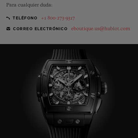
Para cualquier duda:
+1 800-273-9317
TELÉFONO
eboutique.us@hublot.com
CORREO ELECTRÓNICO