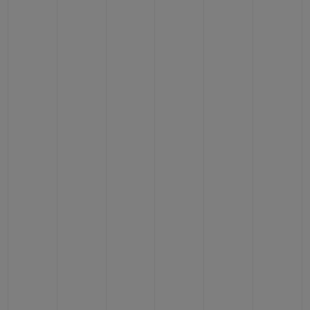
BIG BANG
BIG BANG
SPIRIT OF BIG
SUMMER MULTI-
PEACH CERAMIC
ESSENTIAL T
COLORED CERAMIC
EXCLUSIV
ONLINE
SERVICIOS EXCLUSIVOS
GARANTÍA 5+5
HUBLOTISTA Y GARANTÍA AMPLIADA
ENTREGA PREVISTA
DEVOLUCIONES Y ENVÍOS GRATUITOS
PAGO SEGURO
ESTUCHE DE REGALO