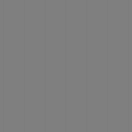
BIG BANG
BIG BANG
SPIRIT OF BIG
SUMMER MULTI-
PEACH CERAMIC
ESSENTIAL T
COLORED CERAMIC
EXCLUSIV
ONLINE
SERVICIOS EXCLUSIVOS
GARANTÍA 5+5
HUBLOTISTA Y GARANTÍA AMPLIADA
ENTREGA PREVISTA
DEVOLUCIONES Y ENVÍOS GRATUITOS
PAGO SEGURO
ESTUCHE DE REGALO