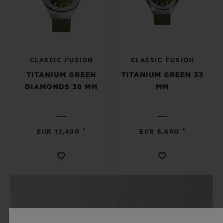
CLASSIC FUSION
CLASSIC FUSION
TITANIUM GREEN
TITANIUM GREEN 33
DIAMONDS 38 MM
MM
•
•
EUR 12,400
EUR 6,600