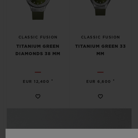
CLASSIC FUSION
CLASSIC FUSION
TITANIUM GREEN
TITANIUM GREEN 33
DIAMONDS 38 MM
MM
•
•
EUR 12,400
EUR 6,600