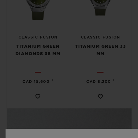
CLASSIC FUSION
CLASSIC FUSION
TITANIUM GREEN
TITANIUM GREEN 33
DIAMONDS 38 MM
MM
•
•
CAD 15,600
CAD 8,200