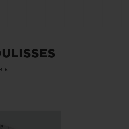
OULISSES
RE