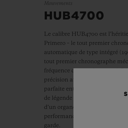
Mouvements
HUB4700
Le calibre HUB4700 est l’héritie
Primero – le tout premier chro
automatique de type intégré (1969
tout premier chronographe méc
fréquence de 5 Hz (
36’000 alt/h
précision au 1/10
ème
de second
parfaite entre tradition et inn
S
de légende entièrement squelett
d’un organe réglant en silicium
performances, une précision et u
garde.