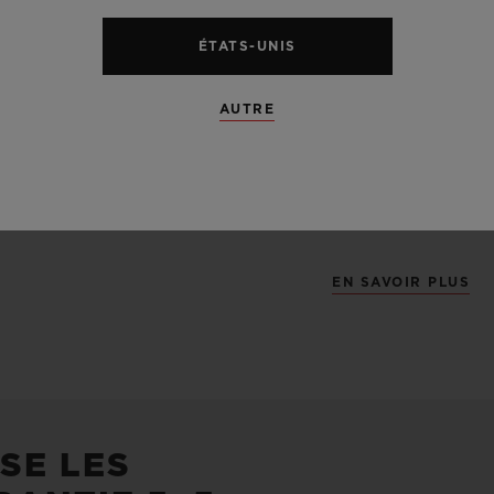
matériau très p
ÉTATS-UNIS
distingue aussi 
inertie au cont
AUTRE
exclusivement d
grade 5, le plus 
présente un écl
EN SAVOIR PLUS
SE LES