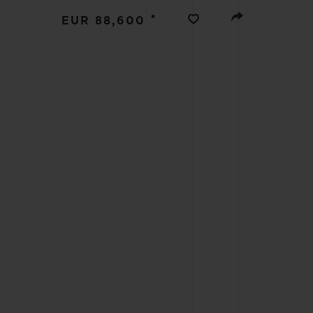
BIG BANG
•
EUR 88,600
SUMMER MULTI-COLORE
CERAMIC
SERVICES EXCLUSIFS
GARANTIE 5+5
H
NOUS