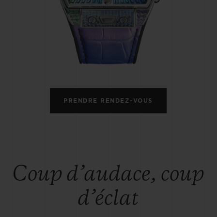
BIG BANG
SPIRI
D
PEACH CERAMIC
ESSE
EXCLUS
UBLOTISTA ET
DÉLAI DE LIVRAISON
LIVRAISON ET 
EXTENSION DE
GRATUIT
PRENDRE RENDEZ-VOUS
GARANTIE
 CONTACTER
Coup d’audace, coup
d’éclat