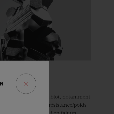
E
ON
argement utilisé par Hublot, notamment
. Il affiche le rapport résistance/poids
 tous les métaux, ce qui en fait un