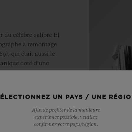
r du célèbre calibre El
nographe à remontage
), qui était aussi le
anique doté d’une
) permettant une
Matériaux
e. Dans une fusion
TITAN
ovation, ce mouvement
ÉLECTIONNEZ UN PAYS / UNE RÉGI
é est doté aujourd’hui
Afin de profiter de la meilleure
 assurant des
Le titane est l
expérience possible, veuillez
ne fiabilité d’avant-
pour sa légèreté
confirmer votre pays/région.
le plus élevé de