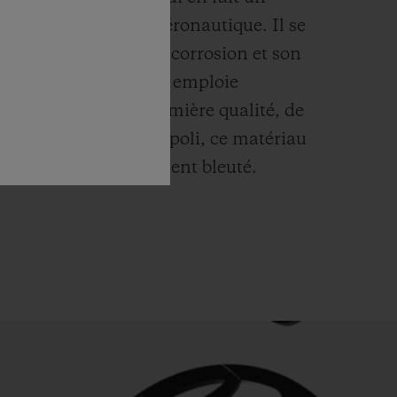
risé notamment en aéronautique. Il se
par sa résistance à la corrosion et son
act de la peau. Hublot emploie
u titane de toute première qualité, de
dur qui soit.
Une fois poli, ce matériau
at métallique légèrement bleuté.