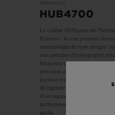
Mouvements
HUB4700
Le calibre HUB4700 est l’héritie
Primero – le tout premier chro
automatique de type intégré (1969
tout premier chronographe méc
fréquence de 5 Hz (
36’000 alt/h
précision au 1/10
ème
de second
parfaite entre tradition et inn
S
de légende entièrement squelett
d’un organe réglant en silicium
performances, une précision et u
garde.