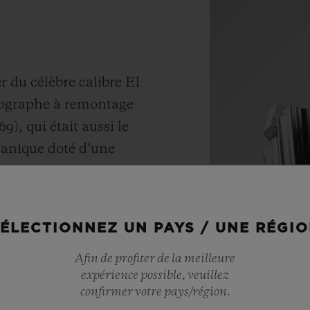
r du célèbre calibre El
nographe à remontage
), qui était aussi le
anique doté d’une
) permettant une
Matériaux
e. Dans une fusion
TITAN
ovation, ce mouvement
ÉLECTIONNEZ UN PAYS / UNE RÉGI
é est doté aujourd’hui
Afin de profiter de la meilleure
 assurant des
Le titane est l
expérience possible, veuillez
ne fiabilité d’avant-
pour sa légèreté
confirmer votre pays/région.
le plus élevé de