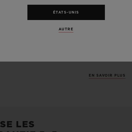
matériau très p
ÉTATS-UNIS
distingue aussi 
inertie au cont
AUTRE
exclusivement d
grade 5, le plus 
présente un écl
EN SAVOIR PLUS
SE LES