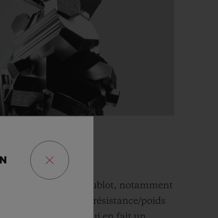
E
ON
argement utilisé par Hublot, notamment
. Il affiche le rapport résistance/poids
 tous les métaux, ce qui en fait un