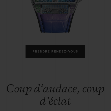
BIG BANG
SPIRI
D
PEACH CERAMIC
ESSE
EXCLUS
UBLOTISTA ET
DÉLAI DE LIVRAISON
LIVRAISON ET 
EXTENSION DE
GRATUIT
PRENDRE RENDEZ-VOUS
GARANTIE
 CONTACTER
Coup d’audace, coup
d’éclat