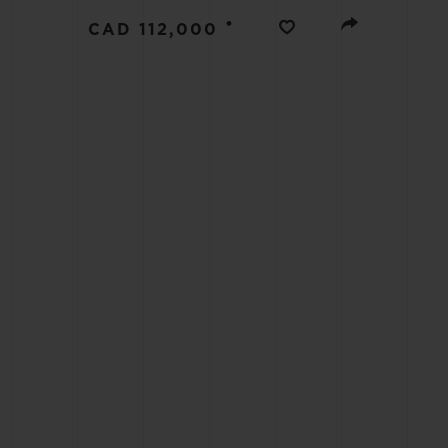
BIG BANG
•
CAD 112,000
SUMMER MULTI-COLORE
CERAMIC
SERVICES EXCLUSIFS
GARANTIE 5+5
H
NOUS