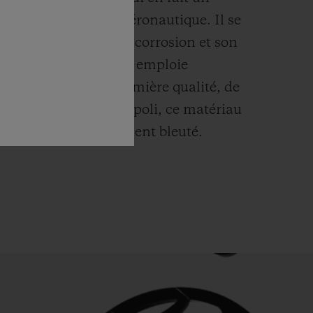
risé notamment en aéronautique. Il se
par sa résistance à la corrosion et son
act de la peau. Hublot emploie
u titane de toute première qualité, de
dur qui soit.
Une fois poli, ce matériau
at métallique légèrement bleuté.