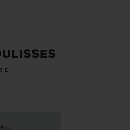
OULISSES
RE