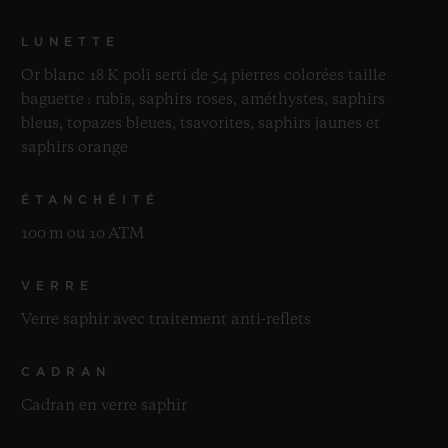
LUNETTE
Or blanc 18 K poli serti de 54 pierres colorées taille
baguette : rubis, saphirs roses, améthystes, saphirs
bleus, topazes bleues, tsavorites, saphirs jaunes et
saphirs orange
ÉTANCHÉITÉ
100 m ou 10 ATM
VERRE
Verre saphir avec traitement anti-reflets
CADRAN
Cadran en verre saphir