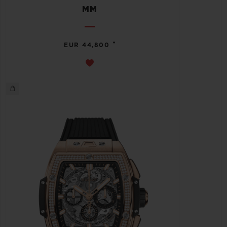
MM
•
EUR 44,800