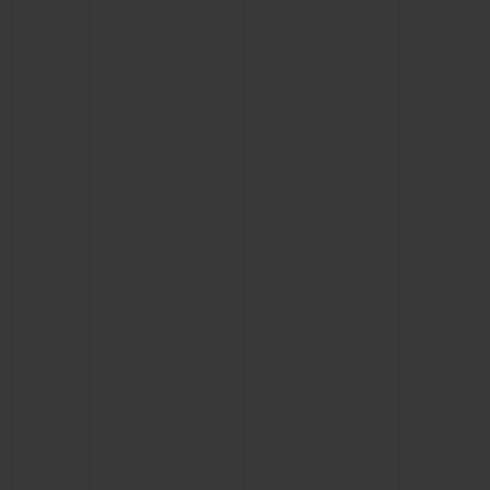
BIG BANG
BIG BANG
SPIRIT OF BIG
SUMMER MULTI-
PEACH CERAMIC
ESSENTIAL T
COLORED CERAMIC
EXCLUSIVITÉ
LIGNE
SERVICES EXCLUSIFS
GARANTIE 5+5
HUBLOTISTA ET EXTENSION DE GARANTIE
DÉLAI DE LIVRAISON
LIVRAISON ET RETOURS GRATUITS
PAIEMENT SÉCURISÉ
POCHETTE CADEAU