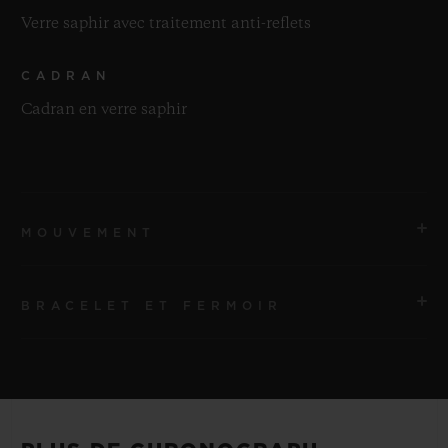
Verre saphir avec traitement anti-reflets
CADRAN
Cadran en verre saphir
MOUVEMENT
BRACELET ET FERMOIR
MOUVEMENT
HUB4700 Mouvement chronographe squeletté à
remontage automatique
BRACELET
Bracelets en caoutchouc noir et cuir d’alligator
RÉSERVE DE MARCHE