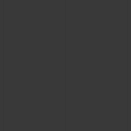
BIG BANG
BIG BANG
SPIRIT OF BIG
SUMMER MULTI-
PEACH CERAMIC
ESSENTIAL T
COLORED CERAMIC
EXCLUSIVITÉ
LIGNE
SERVICES EXCLUSIFS
GARANTIE 5+5
HUBLOTISTA ET EXTENSION DE GARANTIE
DÉLAI DE LIVRAISON
LIVRAISON ET RETOURS GRATUITS
PAIEMENT SÉCURISÉ
POCHETTE CADEAU