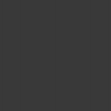
BIG BANG
BIG BANG
SPIRIT OF BIG
SUMMER MULTI-
PEACH CERAMIC
ESSENTIAL T
COLORED CERAMIC
EXCLUSIVITÉ
LIGNE
SERVICES EXCLUSIFS
GARANTIE 5+5
HUBLOTISTA ET EXTENSION DE GARANTIE
DÉLAI DE LIVRAISON
LIVRAISON ET RETOURS GRATUITS
PAIEMENT SÉCURISÉ
POCHETTE CADEAU