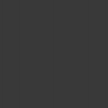
BIG BANG
BIG BANG
SPIRIT OF BIG
SUMMER MULTI-
PEACH CERAMIC
ESSENTIAL T
COLORED CERAMIC
EXCLUSIVITÉ
LIGNE
SERVICES EXCLUSIFS
GARANTIE 5+5
HUBLOTISTA ET EXTENSION DE GARANTIE
DÉLAI DE LIVRAISON
LIVRAISON ET RETOURS GRATUITS
PAIEMENT SÉCURISÉ
POCHETTE CADEAU