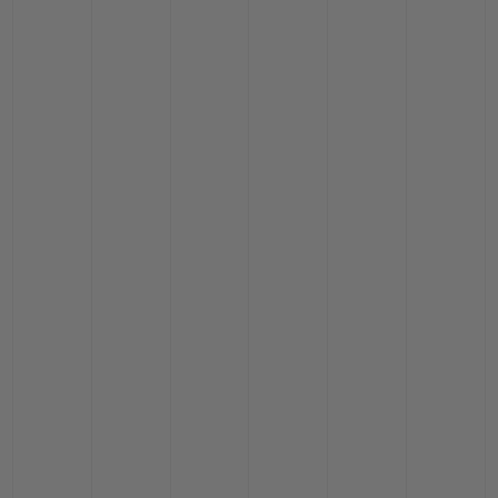
BIG BANG
BIG BANG
SPIRIT OF BIG
SUMMER MULTI-
PEACH CERAMIC
ESSENTIAL T
COLORED CERAMIC
EXCLUSIVITÉ
LIGNE
SERVICES EXCLUSIFS
GARANTIE 5+5
HUBLOTISTA ET EXTENSION DE GARANTIE
DÉLAI DE LIVRAISON
LIVRAISON ET RETOURS GRATUITS
PAIEMENT SÉCURISÉ
POCHETTE CADEAU