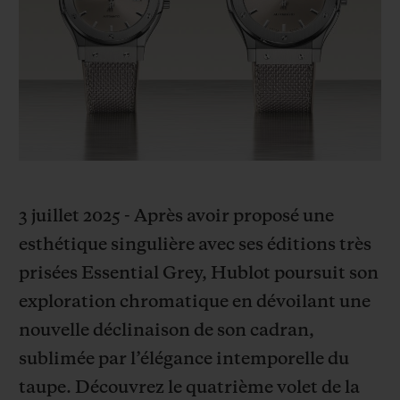
BIG BANG
BIG BANG
SPIRIT OF BIG
SUMMER MULTI-
PEACH CERAMIC
ESSENTIAL T
COLORED CERAMIC
EXCLUSIVITÉ
LIGNE
SERVICES EXCLUSIFS
GARANTIE 5+5
HUBLOTISTA ET EXTENSION DE GARANTIE
3 juillet 2025 - Après avoir proposé une
esthétique singulière avec ses éditions très
DÉLAI DE LIVRAISON
prisées Essential Grey, Hublot poursuit son
exploration chromatique en dévoilant une
LIVRAISON ET RETOURS GRATUITS
nouvelle déclinaison de son cadran,
PAIEMENT SÉCURISÉ
sublimée par l’élégance intemporelle du
taupe. Découvrez le quatrième volet de la
POCHETTE CADEAU