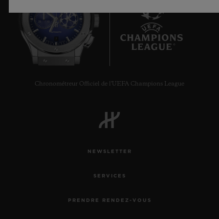
7
Chronométreur Officiel de l'UEFA Champions League
NEWSLETTER
SERVICES
PRENDRE RENDEZ-VOUS