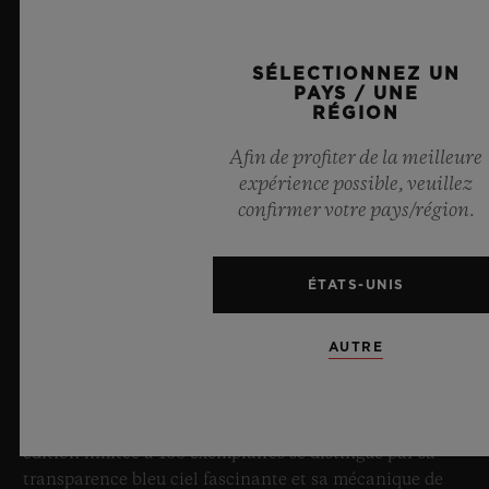
SÉLECTIONNEZ UN
PAYS / UNE
RÉGION
Afin de profiter de la meilleure
expérience possible, veuillez
confirmer votre pays/région.
BIG BANG SAPPHIRE SKY BLUE
ÉTATS-UNIS
8 juillet 2026, Nyon, Suisse – En tant que Maître
AUTRE
incontesté du saphir, Hublot repousse une fois de plus
les limites de l’horlogerie avec la nouvelle Big Bang
Sapphire Sky Blue. Réalisée en verre saphir, cette
édition limitée à 100 exemplaires se distingue par sa
transparence bleu ciel fascinante et sa mécanique de