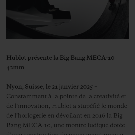
BIG BANG
BIG BANG
SPIRIT OF BIG
SUMMER MULTI-
PEACH CERAMIC
ESSENTIAL T
COLORED CERAMIC
EXCLUSIVITÉ
LIGNE
SERVICES EXCLUSIFS
GARANTIE 5+5
Hublot présente la Big Bang MECA-10
42mm
HUBLOTISTA ET EXTENSION DE GARANTIE
Nyon, Suisse, le 21 janvier 2025
–
DÉLAI DE LIVRAISON
Constamment à la pointe de la créativité et
LIVRAISON ET RETOURS GRATUITS
de l’innovation, Hublot a stupéfié le monde
de l’horlogerie en dévoilant en 2016 la Big
PAIEMENT SÉCURISÉ
Bang MECA-10, une montre ludique dotée
POCHETTE CADEAU