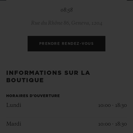
BIG BANG
BIG BANG
SPIRIT OF BIG
08:58
SUMMER MULTI-
PEACH CERAMIC
ESSENTIAL T
COLORED CERAMIC
EXCLUSIVITÉ
LIGNE
Rue du Rhône 86, Geneva, 1204
SERVICES EXCLUSIFS
PRENDRE RENDEZ-VOUS
GARANTIE 5+5
HUBLOTISTA ET EXTENSION DE GARANTIE
INFORMATIONS SUR LA
BOUTIQUE
DÉLAI DE LIVRAISON
HORAIRES D'OUVERTURE
LIVRAISON ET RETOURS GRATUITS
Lundi
10:00 - 18:30
PAIEMENT SÉCURISÉ
Mardi
10:00 - 18:30
POCHETTE CADEAU