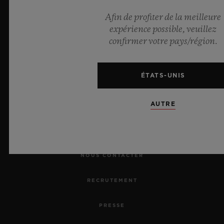
Afin de profiter de la meilleure
expérience possible, veuillez
NEWSLETTER
confirmer votre pays/région.
SERVICES
ÉTATS-UNIS
PRENDRE RENDEZ-VOUS
AUTRE
SUIVRE UNE COMMANDE
RETOURNER UNE COMMANDE
NOUS CONTACTER
RECRUTEMENT
PRESSE