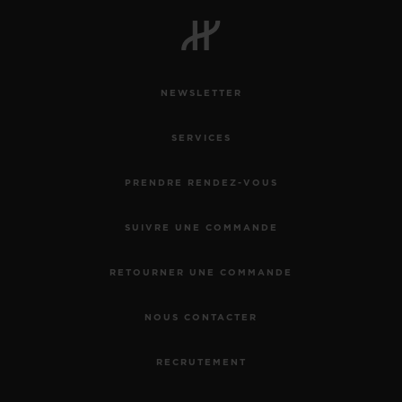
BIG BANG
BIG BANG
SPIRIT OF BIG
SUMMER MULTI-
PEACH CERAMIC
ESSENTIAL T
COLORED CERAMIC
EXCLUSIVITÉ
LIGNE
NEWSLETTER
SERVICES EXCLUSIFS
SERVICES
GARANTIE 5+5
PRENDRE RENDEZ-VOUS
HUBLOTISTA ET EXTENSION DE GARANTIE
SUIVRE UNE COMMANDE
DÉLAI DE LIVRAISON
RETOURNER UNE COMMANDE
LIVRAISON ET RETOURS GRATUITS
NOUS CONTACTER
PAIEMENT SÉCURISÉ
RECRUTEMENT
POCHETTE CADEAU