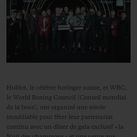
BIG BANG
BIG BANG
SPIRIT OF BIG
SUMMER MULTI-
PEACH CERAMIC
ESSENTIAL T
COLORED CERAMIC
EXCLUSIVITÉ
LIGNE
SERVICES EXCLUSIFS
GARANTIE 5+5
HUBLOTISTA ET EXTENSION DE GARANTIE
Hublot, le célèbre horloger suisse, et WBC,
DÉLAI DE LIVRAISON
le World Boxing Council (Conseil mondial
LIVRAISON ET RETOURS GRATUITS
de la boxe), ont organisé une soirée
inoubliable pour fêter leur partenariat
PAIEMENT SÉCURISÉ
continu avec un dîner de gala exclusif « la
Nuit des champions » et une vente aux
POCHETTE CADEAU