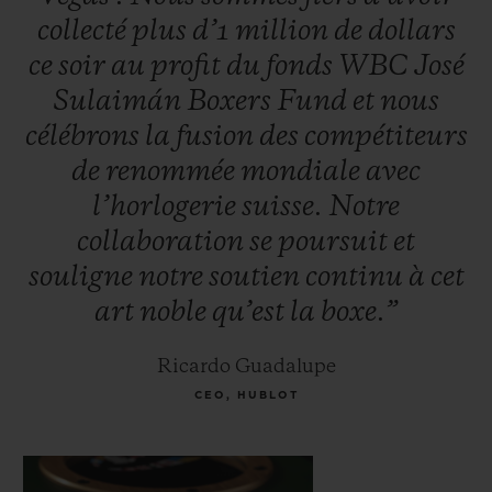
collecté
plus
d’1
million
de
dollars
George Foreman, Oscar De la Hoya, Vitali
ce
soir
au
profit
du
fonds
WBC
José
Klitschko, Jeff Fenech et Hozumi
Sulaimán
Boxers
Fund
et
nous
Hasegawa. D’autres célébrités ont assisté à
célébrons
la
fusion
des
compétiteurs
l’évènement pour soutenir l’initiative,
de
renommée
mondiale
avec
notamment le musicien Carlos Santana
l’horlogerie
suisse.
Notre
ainsi que la personnalité de la télévision
collaboration
se
poursuit
et
mexicaine, Jacky Bracamontes.
souligne
notre
soutien
continu
à
cet
art
noble
qu’est
la
boxe.”
Ricardo Guadalupe
CEO, HUBLOT