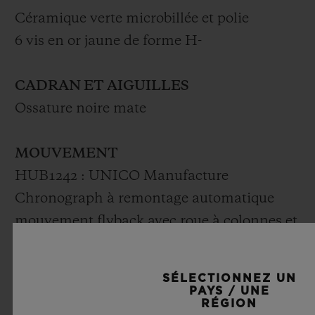
Céramique verte microbillée et polie
6 vis en or jaune de forme H-
CADRAN ET AIGUILLES
Ossature noire mate
MOUVEMENT
HUB1242 : UNICO Manufacture
Chronograph à remontage automatique
mouvement flyback avec roue à colonnes et
date à 3 heures Fréquence : 4 Hz (28 800
A/h)
SÉLECTIONNEZ UN
Puissance de réserve : 72 heures
PAYS / UNE
RÉGION
Nbre de composants : 330 Pierres : 38