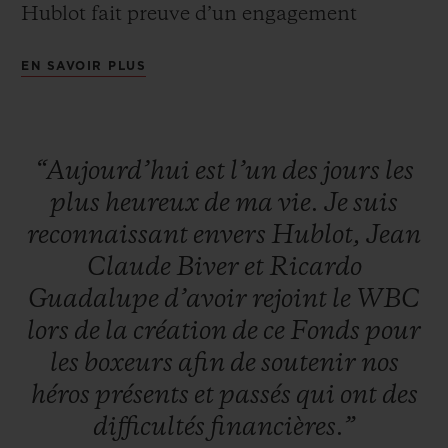
Hublot fait preuve d’un engagement
constant envers le WBC en 2019, en
EN SAVOIR PLUS
mettant aux enchères des lots uniques dont
tous les bénéfices iront au fonds, avec
notamment la possibilité d’entrer sur le ring
“Aujourd’hui
est
l’un
des
jours
les
lors du combat Canelo c/ Jacobs le jour
plus
heureux
de
ma
vie.
Je
suis
suivant, le lancement de la première balle
reconnaissant
envers
Hublot,
Jean
pour l’une des meilleures équipes de
Claude
Biver
et
Ricardo
Baseball de la MLB, et une leçon de boxe
Guadalupe
d’avoir
rejoint
le
WBC
privée donnée par un champion poids lourd
lors
de
la
création
de
ce
Fonds
pour
du WBC. Par ailleurs, des objets exclusifs,
les
boxeurs
afin
de
soutenir
nos
tels que le dernier gant connu signé par
héros
présents
et
passés
qui
ont
des
Floyd Mayweather et Manny Pacquiao, un
difficultés
financières.”
club de golf signé par Dustin Johnson ainsi