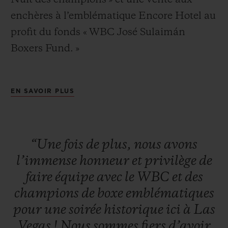
enchères à l’emblématique Encore Hotel au
profit du fonds « WBC José Sulaimán
Boxers Fund. »
NOUS CONTACTER
L’historique « Nuit des champions » a
EN SAVOIR PLUS
démarré avec un tapis rouge et un cocktail
pour les VIPs, les médias, les clients et les
champions de boxe légendaires. Les
“Une
fois
de
plus,
nous
avons
participants étaient assis pour un diner
l’immense
honneur
et
privilège
de
formel en présence de quelques-unes des
faire
équipe
avec
le
WBC
et
des
TROUVER UNE BOUTIQUE
légendes vivantes de la boxe : Mike Tyson,
champions
de
boxe
emblématiques
Sugar Ray Leonard, Evander Holyfield,
pour
une
soirée
historique
ici
à
Las
Lennox Lewis, Julio César Chávez, Roberto
Vegas !
Nous
sommes
fiers
d’avoir
Duran, Zou Shiming, Thomas Hearns,