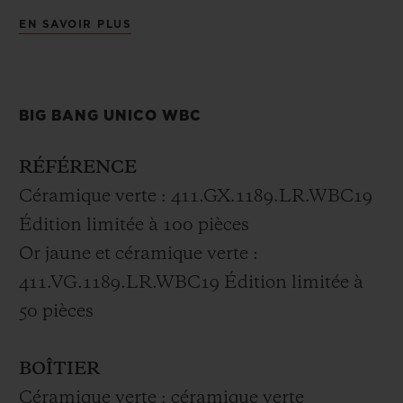
Hublot propose également une version en
EN SAVOIR PLUS
King Gold 18K.
La Big Bang Unico WBC en céramique
BIG BANG UNICO WBC
verte a été offerte à tous les champions de
boxe.
RÉFÉRENCE
Céramique verte : 411.GX.1189.LR.WBC19
Édition limitée à 100 pièces
Or jaune et céramique verte :
411.VG.1189.LR.WBC19 Édition limitée à
50 pièces
BOÎTIER
Céramique verte : céramique verte