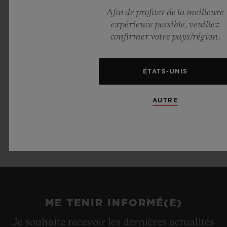
Afin de profiter de la meilleure
expérience possible, veuillez
BRACELET & BOUCLE
confirmer votre pays/région.
Bracelet en alligator vert et caoutchouc noir
Céramique noire ou or jaune 18 ct et
ÉTATS-UNIS
fermoir à boucle déployante en titane noir
plaqué
AUTRE
ME TENIR INFORMÉ(E)
Je souhaite recevoir les dernières actualités