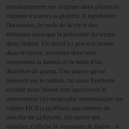
Museum de Londres, pour n’en citer que
simultanément ses o
rigines dans plusieurs
quelques uns. Il est ambassadeur de la
cultures à travers la planète. Il représente
maison Hublot depuis 2018.
l'harmonie, le cycle de la vie et des
éléments ainsi que la préciosité du temps
dans l’esprit. Un motif ici gravé et brossé
dans le titane, matériau dont sont
composées la lunette et la bo
îte d’un
diamètre de 45mm. Une
œuvre
qui se
poursuit sur le cadran, lui aussi finement
entaillé pour laisser entr’apercevoir le
mouvement chronographe automatique, un
calibre HUB1155 offrant une réserve de
marche de 42
heures. Au centre des
aiguilles s’aff
iche la signature de Fairey
:
le