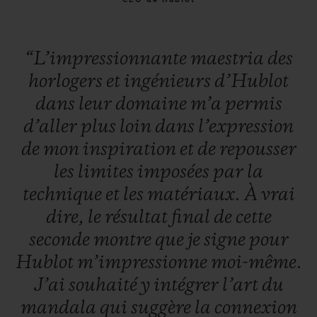
CEO de Hublot
“L’impressionnante
maestria
des
horlogers
et
ingénieurs
d’Hublot
dans
leur
domaine
m’a
permis
d’aller
plus
loin
dans
l’expression
de
mon
inspiration
et
de
repousser
les
limites
imposées
par
la
technique
et
les
matériaux.
À
vrai
dire,
le
résultat
final
de
cette
seconde
montre
que
je
signe
pour
Hublot
m’impressionne
moi-même.
J’ai
souhaité
y
intégrer
l’art
du
mandala
qui
suggère
la
connexion