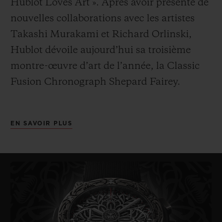
Hublot Loves Art ».
Après avoir présenté de
nouvelles collaborations avec les artistes
Takashi Murakami et Richard Orlinski,
Hublot dévoile aujourd’hui sa troisième
montre-
œuvre
d’art de l’année, la Classic
Fusion Chronograph Shepard Fairey.
Comme son nom l’indique, elle a été
EN SAVOIR PLUS
imaginée par l’artiste américain Shepard
Fairey.
À
la fois peintre, graphiste, deejay,
illustrateur, street artist
, initiateur de la
ligne de vêtements Obey Clothing et
skateur, Fairey
–
aussi connu sous le
pseudonyme Obey - est probablement