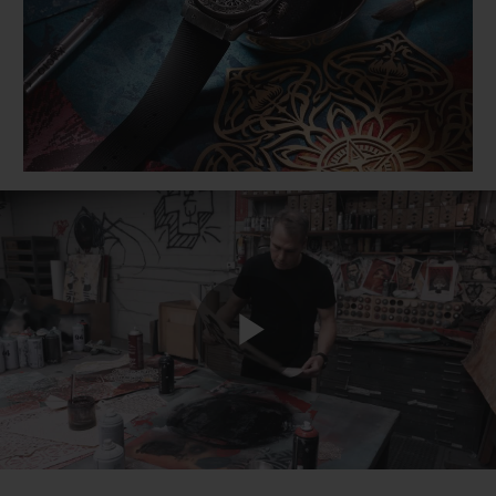
BIG BANG
BIG BANG
SPIRIT OF BIG
SUMMER MULTI-
PEACH CERAMIC
ESSENTIAL T
COLORED CERAMIC
EXCLUSIVITÉ
LIGNE
SERVICES EXCLUSIFS
GARANTIE 5+5
HUBLOTISTA ET EXTENSION DE GARANTIE
DÉLAI DE LIVRAISON
Play
LIVRAISON ET RETOURS GRATUITS
PAIEMENT SÉCURISÉ
Video
POCHETTE CADEAU