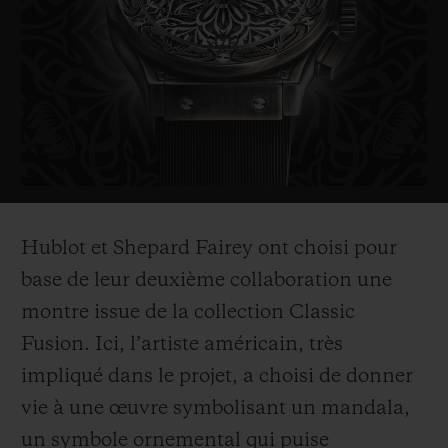
l’artiste le plus politiquement influent de sa
génération. On lui doit notamment le
fameux poster « Obama Hope », emblème
de la
campagne électorale de Barak Obama
en 2008, ainsi que le tableau « Liberté,
égalité, fraternité »,
symbole d’espoir qu’il a
créé après les attaques terroristes de 2015 en
France.
Hublot et Shepard Fairey ont choisi p
our
base de leur deuxième collaboration une
Ses
œuvres
sont exposées dans les plus
montre issue de la collection Classic
prestigieux musées du monde tels que l
e
Fusion. Ici, l’artiste américain, très
Smithsonian de W
ashington, le Los
impliqué dans le projet, a choisi de donner
Angeles Count
y Museum of Art, le MoMa
vie à une
œuvre
symbolisant un mandala,
de New York, ou le Victoria and Albert
un symbole ornemental qui puise