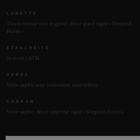
LUNETTE
Titane brossé noir et gravé, décor gravé signé « Shepard
Fairey »
ÉTANCHÉITÉ
50 m ou 5 ATM
VERRE
Verre saphir avec traitement anti-reflets
CADRAN
Verre saphir, décor imprimé signé « Shepard Fairey »