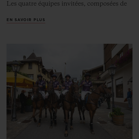
Les quatre équipes invitées, composées de
joueurs et des capitaines de renom, ont
EN SAVOIR PLUS
confirmé leur participation au tournoi.
Parmi elles figure le Team Hublot, finaliste
lors de la dernière édition en 2019. Sur le
terrain, ces teams composés de quatre
joueurs se sont disputé la victoire au
meilleur de trois tours : la qualification le
jeudi, la demi-finale le samedi et la finale le
dimanche. Cette dernière a vu s’affronter
les teams Clinique La Prairie et Kielder
Agro Uruguay. Et c’est finalement l’équipe
Clinique La Prairie qui s’est imposée! Les
joueurs de l’équipe victorieuse ont eu le