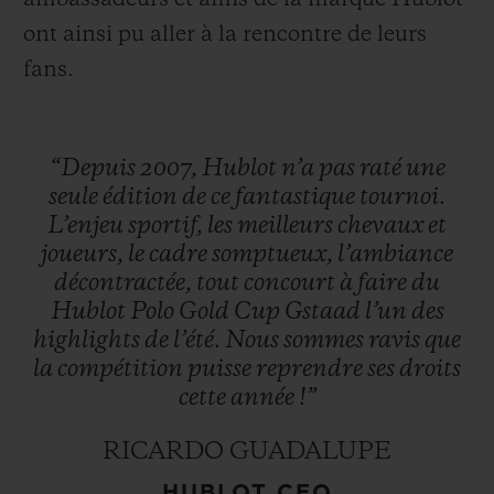
ambassadeurs et amis de la marque Hublot
ont ainsi pu aller à la rencontre de leurs
fans.
“Depuis
2007,
Hublot
n’a
pas
raté
une
seule
édition
de
ce
fantastique
tournoi.
L’enjeu
sportif,
les
meilleurs
chevaux
et
joueurs,
le
cadre
somptueux,
l’ambiance
décontractée,
tout
concourt
à
faire
du
Hublot
Polo
Gold
Cup
Gstaad
l’un
des
highlights
de
l’été.
Nous
sommes
ravis
que
la
compétition
puisse
reprendre
ses
droits
cette
année
!”
RICARDO GUADALUPE
HUBLOT CEO