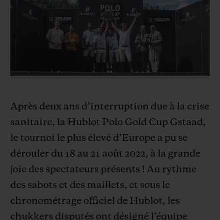
BIG BANG
BIG BANG
SPIRIT OF BIG
SUMMER MULTI-
PEACH CERAMIC
ESSENTIAL T
COLORED CERAMIC
EXCLUSIVITÉ
LIGNE
SERVICES EXCLUSIFS
GARANTIE 5+5
Après deux ans d’interruption due à la crise
HUBLOTISTA ET EXTENSION DE GARANTIE
sanitaire, la Hublot Polo Gold Cup Gstaad,
le tournoi le plus élevé d’Europe a pu se
DÉLAI DE LIVRAISON
dérouler du 18 au 21 août 2022, à la grande
LIVRAISON ET RETOURS GRATUITS
joie des spectateurs présents ! Au rythme
des sabots et des maillets, et sous le
PAIEMENT SÉCURISÉ
chronométrage officiel de Hublot, les
chukkers disputés ont désigné l’équipe
POCHETTE CADEAU