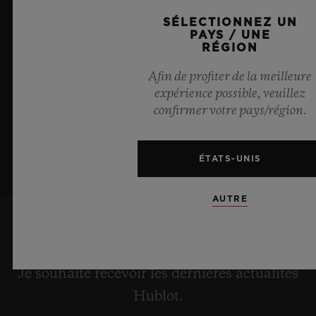
d’infini, tel un ciel d’été.
SÉLECTIONNEZ UN
PAYS / UNE
EN SAVOIR PLUS
RÉGION
Afin de profiter de la meilleure
expérience possible, veuillez
confirmer votre pays/région.
ÉTATS-UNIS
AUTRE
ME TENIR INFORMÉ(E)
Je souhaite recevoir les dernières actualités
Hublot.