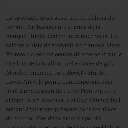
privilège de se de se voir remettre chacun
une montre Hublot, un modèle Big Bang
Le spectacle avait aussi lieu en dehors du
Original Steel Ceramic doté d’un
terrain. Ambassadeurs et amis de la
mouvement chronographe MHUB4100, un
marque Hublot étaient au rendez-vous. Le
calibre manufacture disposant de 42 heures
célèbre artiste de storytelling français Marc
de marche.
Ferrero a créé une oeuvre directement sur le
site lors de la traditionnelle soirée de gala.
Membre éminent du collectif « Hublot
Loves Art », le peinte contemporain s’est
livré à une session de « Live Painting ». Le
skipper Alan Roura et le skieur Tanguy Nef
étaient également présents dans les allées
du tournoi. Ces deux grands sportifs