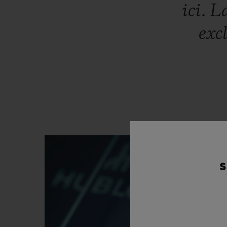
ici.
L
exc
S