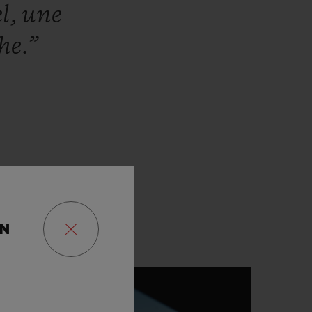
el,
une
he.”
ON