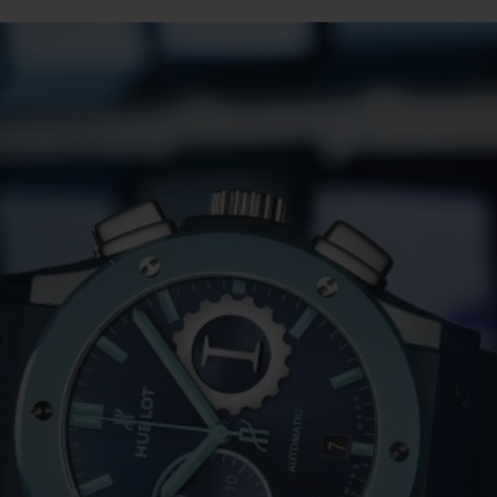
BIG BANG
SPIRI
D
PEACH CERAMIC
ESSE
EXCLUS
UBLOTISTA ET
DÉLAI DE LIVRAISON
LIVRAISON ET 
EXTENSION DE
GRATUIT
GARANTIE
 CONTACTER