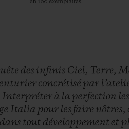
en 100 exemplaires.
quête
des
infinis
Ciel,
Terre,
M
enturier
concrétisé
par
l’atel
.
Interpréter
à
la
perfection
le
ge
Italia
pour
les
faire
nôtres,
dans
tout
développement
et
p