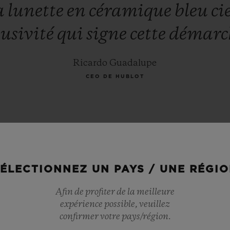
a
lunette
en
céramique
bleu
ci
lusivité
qui
signe
cette
démarc
Ricardo Guadalupe
CEO DE HUBLOT
ÉLECTIONNEZ UN PAYS / UNE RÉGI
Afin de profiter de la meilleure
expérience possible, veuillez
confirmer votre pays/région.