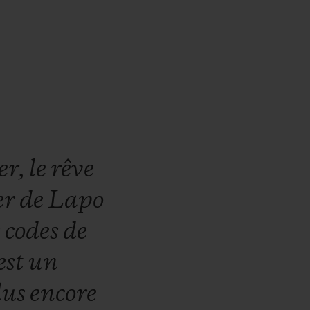
er,
le
rêve
ier
de
Lapo
s
codes
de
est
un
lus
encore