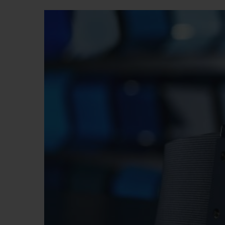
BIG BANG
SUMMER MULTI-COLORE
CERAMIC
SERVICES EXCLUSIFS
GARANTIE 5+5
H
NOUS