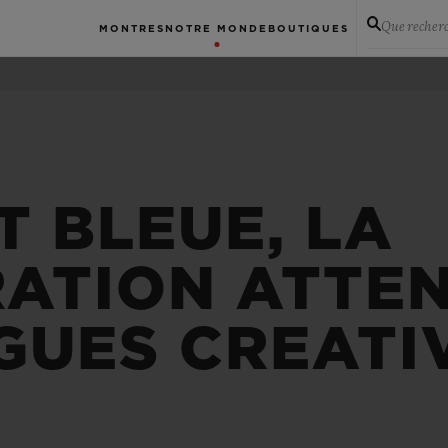
Que recher
MONTRES
NOTRE MONDE
BOUTIQUES
T BLEUE, LA
ATION ATTEN
GUES CREATI