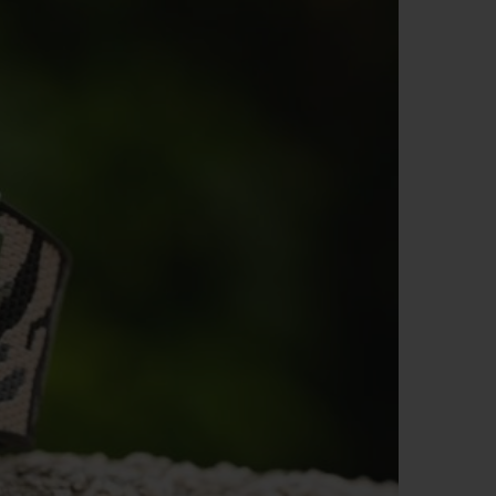
T OF BIG BANG
BIG BANG
NTIAL TAUPE
RELOADED ALL BLACK
IVITÉ EN LIGNE
RETOURS
PAIEMENT SÉCURISÉ
POCHETTE CADEAU
S
TROUVER UNE BOUTIQUE