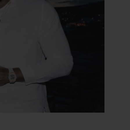
T OF BIG BANG
BIG BANG
NTIAL TAUPE
RELOADED ALL BLACK
IVITÉ EN LIGNE
RETOURS
PAIEMENT SÉCURISÉ
POCHETTE CADEAU
S
TROUVER UNE BOUTIQUE