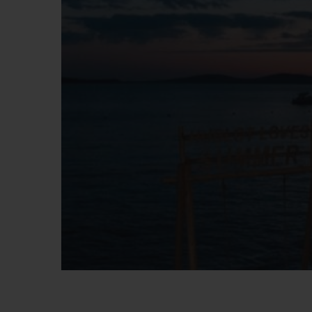
BIG BANG
SUMMER MULTI-COLORE
CERAMIC
SERVICES EXCLUSIFS
GARANTIE 5+5
H
NOUS