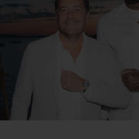
BIG BANG
SPIRI
D
PEACH CERAMIC
ESSE
EXCLUS
UBLOTISTA ET
DÉLAI DE LIVRAISON
LIVRAISON ET 
EXTENSION DE
GRATUIT
GARANTIE
 CONTACTER