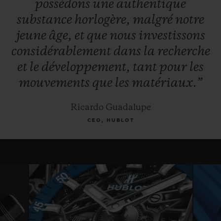
possédons
une
authentique
substance
horlogère,
malgré
notre
jeune
âge,
et
que
nous
investissons
considérablement
dans
la
recherche
et
le
développement,
tant
pour
les
mouvements
que
les
matériaux.”
Ricardo Guadalupe
CEO, HUBLOT