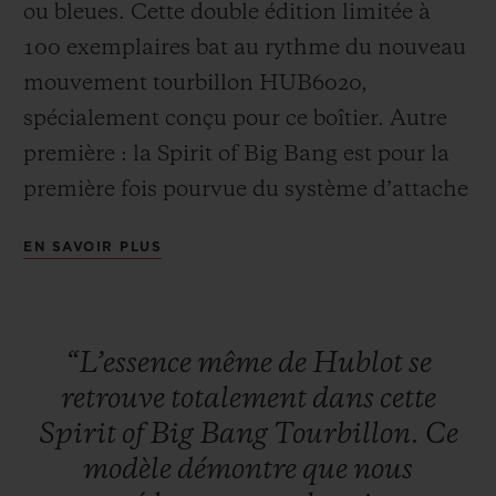
ou bleues. Cette double édition limitée à
100 exemplaires bat au rythme du nouveau
mouvement tourbillon HUB6020,
spécialement conçu pour ce boîtier. Autre
première : la Spirit of Big Bang est pour la
NOUS CONTACTER
première fois pourvue du système d’attache
« One-Click », pour un changement de
EN SAVOIR PLUS
bracelet rapide et aisé.
“L’essence
même
de
Hublot
se
TROUVER UNE BOUTIQUE
retrouve
totalement
dans
cette
Spirit
of
Big
Bang
Tourbillon.
Ce
modèle
démontre
que
nous