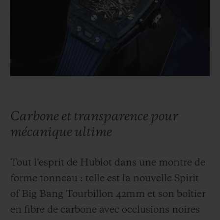
BIG BANG
BIG BANG
SPIRIT OF BIG
SUMMER MULTI-
PEACH CERAMIC
ESSENTIAL T
COLORED CERAMIC
EXCLUSIVITÉ
LIGNE
SERVICES EXCLUSIFS
GARANTIE 5+5
Carbone et transparence pour
HUBLOTISTA ET EXTENSION DE GARANTIE
mécanique ultime
DÉLAI DE LIVRAISON
Tout l’esprit de Hublot dans une montre de
LIVRAISON ET RETOURS GRATUITS
forme tonneau : telle est la nouvelle Spirit
of Big Bang Tourbillon 42mm et son boîtier
PAIEMENT SÉCURISÉ
en fibre de carbone avec occlusions noires
POCHETTE CADEAU