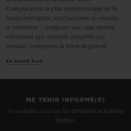
Complication la plus emblématique de la
haute horlogerie, spectaculaire et visuelle,
le tourbillon – intégrant une cage mobile
effectuant une rotation complète par
minute - compense la force de gravité
terrestre pour une précision accrue.
EN SAVOIR PLUS
Développé expressément pour ce boitier de
forme tonneau, le mouvement HUB6020
révèle un cadran heures et minutes
décentrés à 3h, le tourbillon à 6h ainsi
ME TENIR INFORMÉ(E)
qu’un indicateur pour la réserve de marche
Je souhaite recevoir les dernières actualités
de 5 jours à 8h. Remontage manuel via la
Hublot.
grande couronne cannelée.