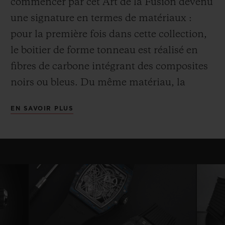
commencer par cet Art de la Fusion devenu
une signature en termes de matériaux :
pour la première fois dans cette collection,
le boitier de forme tonneau est réalisé en
fibres de carbone intégrant des composites
noirs ou bleus. Du même matériau, la
lunette est tenue par 6 vis en titane en
EN SAVOIR PLUS
forme de H tandis que le fond, également
en carbone, enserre une glace saphir.