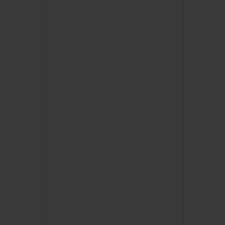
BIG BANG
BIG BANG
SPIRIT OF BIG
SUMMER MULTI-
PEACH CERAMIC
ESSENTIAL T
COLORED CERAMIC
EXCLUSIVITÉ
LIGNE
SERVICES EXCLUSIFS
GARANTIE 5+5
HUBLOTISTA ET EXTENSION DE GARANTIE
DÉLAI DE LIVRAISON
LIVRAISON ET RETOURS GRATUITS
PAIEMENT SÉCURISÉ
POCHETTE CADEAU