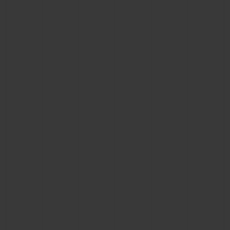
BIG BANG
BIG BANG
SPIRIT OF BIG
SUMMER MULTI-
PEACH CERAMIC
ESSENTIAL T
COLORED CERAMIC
EXCLUSIVITÉ
LIGNE
SERVICES EXCLUSIFS
GARANTIE 5+5
HUBLOTISTA ET EXTENSION DE GARANTIE
DÉLAI DE LIVRAISON
LIVRAISON ET RETOURS GRATUITS
PAIEMENT SÉCURISÉ
POCHETTE CADEAU