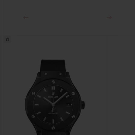
Boucle déployante en King Gold 18 K et acier fin traité
PVD noir